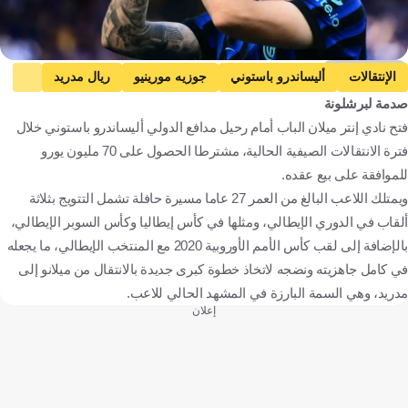
Getty Images
الإنتقالات
أليساندرو باستوني
جوزيه مورينيو
ريال مدريد
صدمة لبرشلونة
إنتر
برشلونة
الدوري الإسباني
الدوري الإيطالي
فتح نادي إنتر ميلان الباب أمام رحيل مدافع الدولي أليساندرو باستوني خلال
إيطاليا
البرتغال
إسبانيا
كرة قدم
فترة الانتقالات الصيفية الحالية، مشترطا الحصول على 70 مليون يورو
للموافقة على بيع عقده.
ويمتلك اللاعب البالغ من العمر 27 عاما مسيرة حافلة تشمل التتويج بثلاثة
ألقاب في الدوري الإيطالي، ومثلها في كأس إيطاليا وكأس السوبر الإيطالي،
بالإضافة إلى لقب كأس الأمم الأوروبية 2020 مع المنتخب الإيطالي، ما يجعله
في كامل جاهزيته ونضجه لاتخاذ خطوة كبرى جديدة بالانتقال من ميلانو إلى
مدريد، وهي السمة البارزة في المشهد الحالي للاعب.
إعلان