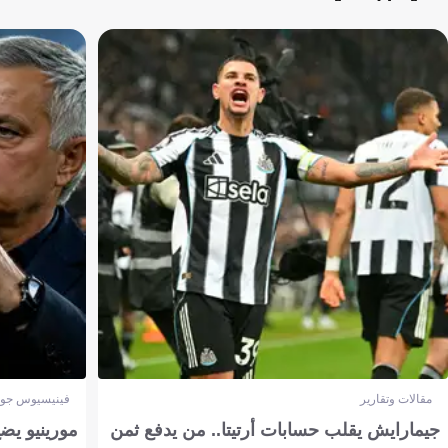
مقالات وتقارير
فينيسيوس جون
جيمارايش يقلب حسابات أرتيتا.. من يدفع ثمن
مورينيو يض