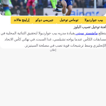
Getty Images
بيب جوارديولا
توماس توخيل
جيريمي دوكو
إرلينج هالاند
لعنة توخيل تصيب البلوز
كول بالمر
ديدييه دروجبا
مانشستر سيتي
آرسنال
يتطلع
مانشستر سيتي
بقيادة مدربه بيب جوارديولا لتحقيق الثنائية المحلية في
تشيلسي
ليفربول
مانشستر يونايتد
مسابقات الكأس عندما يواجه تشيلسي، غدا السبت، في نهائي كأس الاتحاد
كأس الاتحاد الإنجليزي
الدوري الإنجليزي الممتاز
مقالات وتقارير
الإنجليزي وسط ترشيحات قوية تصب في مصلحة السيتيزنز.
إعلان
تحليلات كووورة
إسبانيا
ألمانيا
بلجيكا
النرويج
إنجلترا
ساحل العاج
كرة قدم