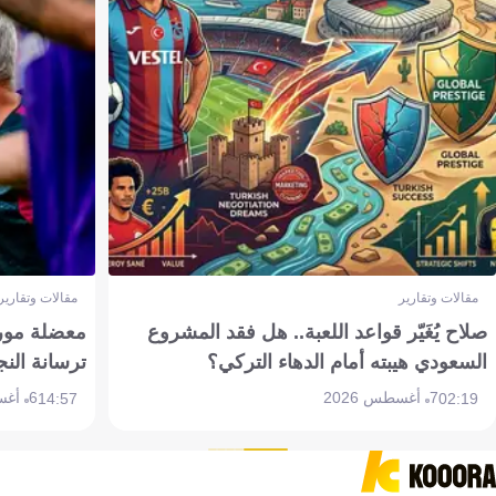
مقالات وتقارير
مقالات وتقارير
صلاح يُغَيّر قواعد اللعبة.. هل فقد المشروع
معضلة مورين
السعودي هيبته أمام الدهاء التركي؟
ترسانة النج
7 أغسطس 2026
6 أغسطس 2026
14:57
02:19