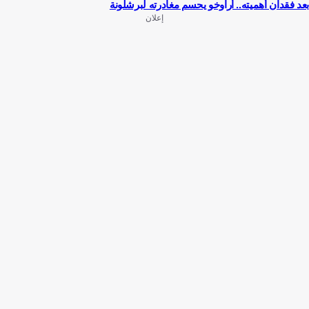
بعد فقدان أهميته.. أراوخو يحسم مغادرته لبرشلونة
إعلان