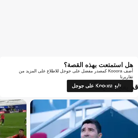
هل استمتعت بهذه القصة؟
أضف Kooora كمصدر مفضل على جوجل للاطلاع على المزيد من
تقاريرنا
قد يعجبك أيضاً
تابع Kooora على جوجل