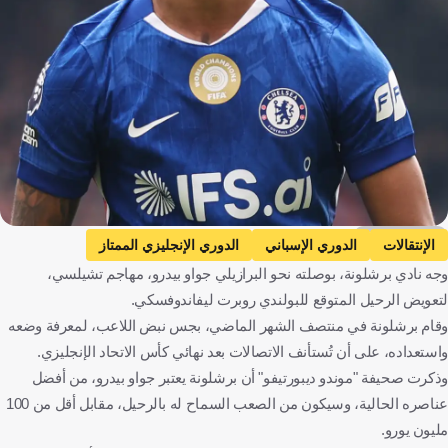
Getty Images
الإنتقالات
الدوري الإسباني
الدوري الإنجليزي الممتاز
وجه نادي برشلونة، بوصلته نحو البرازيلي جواو بيدرو، مهاجم تشيلسي،
برشلونة
تشيلسي
جواو بيدرو
إسبانيا
إنجلترا
لتعويض الرحيل المتوقع للبولندي روبرت ليفاندوفسكي.
كرة قدم
وقام برشلونة في منتصف الشهر الماضي، بجس نبض اللاعب، لمعرفة وضعه
واستعداده، على أن تُستأنف الاتصالات بعد نهائي كأس الاتحاد الإنجليزي.
وذكرت صحيفة "موندو ديبورتيفو" أن برشلونة يعتبر جواو بيدرو، من أفضل
عناصره الحالية، وسيكون من الصعب السماح له بالرحيل، مقابل أقل من 100
مليون يورو.