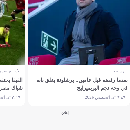
برشلونة
الأرجنتين ضد 
بعدما رفضه قبل عامين.. برشلونة يغلق بابه
الفيفا يحتفي
في وجه نجم البريميرليج
شباك مصر
7 أغسطس 2026
7 أغسطس 2026
16:17
17:47
إعلان