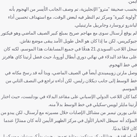
أيمن.
بحسب صحيفة "مترو" الإنجليزية، تم وصف الجانب الأيسر من الهجوم بأنه
"أولوية كبيرة" ومركز تم النظر فيه لبعض الوقت، مع استهداف تحسين أداء
لياندرو تروسارد وجابرييل مارتينيلي.
لم يوقع أرسنال سوى مع مهاجم صريح بمبلغ كبير الصيف الماضي وهو فيكتور
جيوكيريس، لكن ما إذا كان هو الحل طويل الأمد يبقى موضع نقاش.
سجل اللاعب السويدي 21 هدفًا في جميع المسابقات هذا الموسم، لكنه كان
على مقاعد البدلاء في نهائي دوري أبطال أوروبا، حيث فضل أرتيتا كاي هافرتز
في خط الهجوم.
وصل مارتن زوبيميندي أيضاً في الصيف الماضي، وبدا أنه قد رسخ مكانه في
خط الوسط إلى جانب ديكلان رايس، لكن أداءه تراجع في النصف الثاني من
الموسم.
كما كان اللاعب الدولي الإسباني على مقاعد البدلاء في بودابست، حيث اختار
أرتيتا مايلز لويس-سكيلي في خط الوسط بدلاً منه.
عانى يورين تيمبر من مشاكل الإصابات خلال مسيرته مع آرسنال، لكن يبدو من
المؤكد أنه سيظل الخيار الأول في مركز الظهير الأيمن لأنه كان ممتازًا عندما
كان لائقًا بدنيًا.
أي إضافة في هذا المركز ستكون بمثابة تعويض، حيث بدأ كريستيان موسكيرا