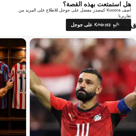
هل استمتعت بهذه القصة؟
أضف Kooora كمصدر مفضل على جوجل للاطلاع على المزيد من
تقاريرنا
قد يعجبك أيضاً
تابع Kooora على جوجل