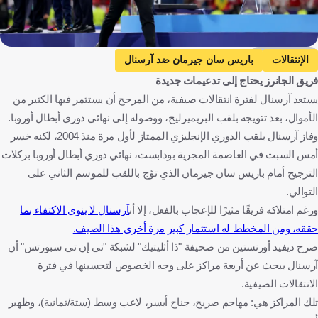
Getty Images
الإنتقالات
باريس سان جيرمان ضد آرسنال
فريق الجانرز يحتاج إلى تدعيمات جديدة
باريس سان جيرمان
آرسنال
دوري أبطال أوروبا
يستعد آرسنال لفترة انتقالات صيفية، من المرجح أن يستثمر فيها الكثير من
ميكيل آرتيتا
فرنسا
إنجلترا
هنغاريا
إسبانيا
كرة قدم
الأموال، بعد تتويجه بلقب البريميرليج، ووصوله إلى نهائي دوري أبطال أوروبا.
وفاز آرسنال بلقب الدوري الإنجليزي الممتاز لأول مرة منذ 2004، لكنه خسر
أمس السبت في العاصمة المجرية بودابست، نهائي دوري أبطال أوروبا بركلات
الترجيح أمام باريس سان جيرمان الذي توّج باللقب للموسم الثاني على
التوالي.
ورغم امتلاكه فريقًا مثيرًا للإعجاب بالفعل، إلا أن
آرسنال لا ينوي الاكتفاء بما
حققه، ومن المخطط له استثمار كبير مرة أخرى هذا الصيف.
صرح ديفيد أورنستين من صحيفة "ذا أثليتيك" لشبكة "تي إن تي سبورتس" أن
آرسنال يبحث عن أربعة مراكز على وجه الخصوص لتحسينها في فترة
الانتقالات الصيفية.
تلك المراكز هي: مهاجم صريح، جناح أيسر، لاعب وسط (ستة/ثمانية)، وظهير