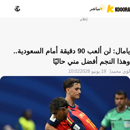
مباشر
إعلان
يامال: لن ألعب 90 دقيقة أمام السعودية..
وهذا النجم أفضل مني حاليًا
لؤي محمد
19 يونيو 2026
10:02