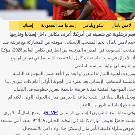
Getty Images
لامين يامال
نيكو ويليامز
إسبانيا ضد السعودية
إسبانيا
نجم برشلونة عن شعبيته في أمريكا: أعرف مكانتي داخل إسبانيا وخارجها
السعودية
كأس العالم
إسبانيا
المملكة العربية السعودية
حدد لامين يامال، نجم المنتخب الإسباني، موقفه من المشاركة مع فريقه ضد
الولايات المتحدة
كرة قدم
منتخب السعودية في المباراة المرتقبة بين الطرفين بكأس العالم 2026، مؤكدًا
أنه لا يزال في مرحلة استعادة كامل لياقته بعد الإصابة التي تعرض لها مع
برشلونة في نهاية الموسم الماضي.
وتزايدت أهمية المباراة المقرر لها بعد غدٍ الأحد ضمن المجموعة الثامنة
بالنسبة للمنتخب الإسباني بعد تعثره في الجولة الأولى أمام كاب فيردي، ما
جعل المواجهة المقبلة بمثابة فرصة حاسمة لتعزيز حظوظه في التأهل.
ودخل يامال بديلًا في الثلث ساعة الأخير من مباراة الجولة الأولى، لكنه لم
يستطع إنقاذ الماتادور من التعثر.
وفي مقابلة مع التلفزيون الإسباني الرسمي (
RTVE
)، أوضح يامال أنه لا يرى
نفسه جاهزًا لخوض مباراة كاملة في الوقت الحالي، قائلًا "لا أعتقد أنني مستعد
لخوض مباراة كاملة. الأمر ما زال مبكرًا جدًا، ولا داعي للاستعجال".