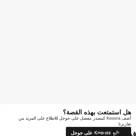
هل استمتعت بهذه القصة؟
أضف Kooora كمصدر مفضل على جوجل للاطلاع على المزيد من
تقاريرنا
قد يعجبك أيضاً
تابع Kooora على جوجل