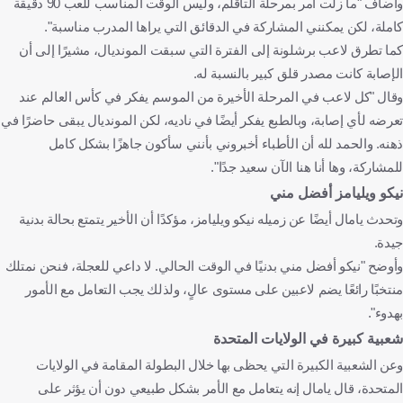
وأضاف "ما زلت أمر بمرحلة التأقلم، وليس الوقت المناسب للعب 90 دقيقة
كاملة، لكن يمكنني المشاركة في الدقائق التي يراها المدرب مناسبة".
كما تطرق لاعب برشلونة إلى الفترة التي سبقت المونديال، مشيرًا إلى أن
الإصابة كانت مصدر قلق كبير بالنسبة له.
وقال "كل لاعب في المرحلة الأخيرة من الموسم يفكر في كأس العالم عند
تعرضه لأي إصابة، وبالطبع يفكر أيضًا في ناديه، لكن المونديال يبقى حاضرًا في
ذهنه. والحمد لله أن الأطباء أخبروني بأنني سأكون جاهزًا بشكل كامل
للمشاركة، وها أنا هنا الآن سعيد جدًا".
نيكو ويليامز أفضل مني
وتحدث يامال أيضًا عن زميله نيكو ويليامز، مؤكدًا أن الأخير يتمتع بحالة بدنية
جيدة.
وأوضح "نيكو أفضل مني بدنيًا في الوقت الحالي. لا داعي للعجلة، فنحن نمتلك
منتخبًا رائعًا يضم لاعبين على مستوى عالٍ، ولذلك يجب التعامل مع الأمور
بهدوء".
شعبية كبيرة في الولايات المتحدة
وعن الشعبية الكبيرة التي يحظى بها خلال البطولة المقامة في الولايات
المتحدة، قال يامال إنه يتعامل مع الأمر بشكل طبيعي دون أن يؤثر على