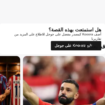
هل استمتعت بهذه القصة؟
أضف Kooora كمصدر مفضل على جوجل للاطلاع على المزيد من
تقاريرنا
قد يعجبك أيضاً
تابع Kooora على جوجل