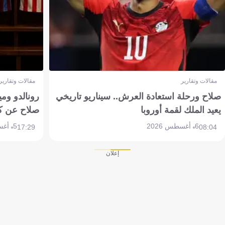
مقالات وتقارير
مقالات وتقارير
صلاح ورحلة استعادة العرش.. سيناريو تاريخي
رونالدو وم
يعيد الملك لقمة أوروبا
صلاح عن ك
6 أغسطس 2026
5 أغسطس 2026
17:29
08:04
إعلان