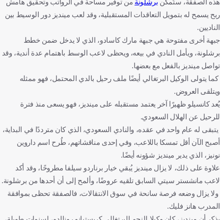
هذه الصفقة، ستُمكّن
برشلونة
من توفير مساحة في الرواتب وتحقيق هامش
ربح يسمح له بتمويل التعاقدات المستقبلية، وقد لعب مينديز دور الوسيط بين
الناديين.
جبهة أخرى مفتوحة هي جبهة مارك كاسادو، الذي لا يدخل ضمن خطط
برشلونة، ويأمل النادي في بيعه، ويحظى لاعب الوسط باهتمام عدة أندية، وقد
تواصل مينديز بالفعل مع بعضها.
كما يتولى الوكيل البرتغالي أيضًا ملف رحيل بالدي المحتمل، فهو ممثله
ويتلقى العروض.
يُعد كانسيلو ظهيرًا آخر يعتمد مستقبله على مينديز، فهو يسعى منذ فترة
للرحيل عن الهلال السعودي.
يتبقى له عام واحد في عقده، والنادي السعودي، الذي كان مترددًا في البداية،
أصبح الآن أقل تمسكا باللاعب، وفي إحدى مناقشاتهم، طُرح اسم داروين
نونيز، الذي يدير مينديز شؤونه أيضًا.
علاوة على ذلك، لا يزال مينديز يُبقي خيار برناردو سيلفا مطروحًا، وقد أكد
لاعب مانشستر سيتي السابق تلقيه عروضًا، وألمح إلى أن أحدها من برشلونة.
ولا يزال وضعه فرصة سانحة في سوق الانتقالات، فالصفقة تحظى بموافقة
المدرب هانز فليك.
يذكر أن مينديز، كان وكيلا للنجم البرتغالي كريستيانو رونالدو، لسنوات طويلة،