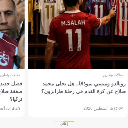
مقالات وتقارير
مقالات وتقارير
رونالدو وميسي نموذجًا.. هل تخلى محمد
فصل جديد بم
صلاح عن كرة القدم في رحلة طرابزون؟
صفقة صلاح
تركيا؟
5 أغسطس 2026
5 أغسطس 2026
14:49
17:29
إعلان