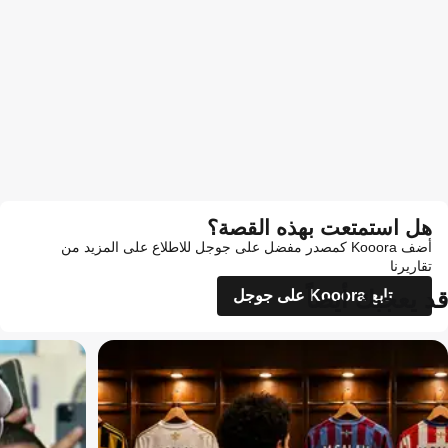
هل استمتعت بهذه القصة؟
أضف Kooora كمصدر مفضل على جوجل للاطلاع على المزيد من
تقاريرنا
قد يعجبك أيضاً
تابع Kooora على جوجل