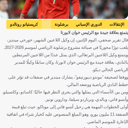
Getty Images
الإنتقالات
الدوري الإسباني
برشلونة
كريستيانو رونالدو
يتمتع بعلاقة جيدة مع الرئيس خوان لابورتا
أنسو فاتي
بيرناردو سيلفا
مارك كاسادو
أليخاندرو بالدي
قال تقرير صحفي، اليوم الإثنين، إن وكيل اللاعبين الشهير، خورخي مينديز،
إسبانيا
البرتغال
كرة قدم
يلعب دورًا محوريًا في صياغة مشروع برشلونة الرياضي لموسم 2026-2027.
ويتمتع وكيل اللاعبين البرتغالي، الذي يمثل عددًا من اللاعبين المرتبطين
بالنادي، بعلاقة جيدة مع الرئيس خوان لابورتا، وكان سابقًا وكيلًا للمدير
الرياضي الحالي ديكو.
ووفقا لصحيفة "موندو ديبورتيفو"، يشارك مينديز في صفقات قد تؤثر على
خطط النادي الرياضية ووضعه المالي.
ومن بين الأسماء التي يمثلها والتي يجري النظر فيها حاليًا: كاسادو، وكانسيلو،
وأنسو فاتي، وبالدي، وبرناردو سيلفا، وداروين نونيز.
أولى الخطوات المهمة هي رحيل أنسو فاتي إلى موناكو، حيث تبلغ قيمة
الصفقة 11 مليون يورو، وهو المبلغ المنصوص عليه كخيار شراء في اتفاقية
الإعارة للموسم الماضي.