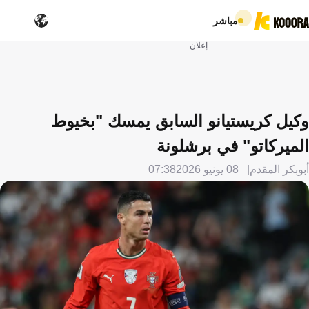
مباشر
إعلان
وكيل كريستيانو السابق يمسك "بخيوط
الميركاتو" في برشلونة
أبوبكر المقدم
08 يونيو 2026
07:38