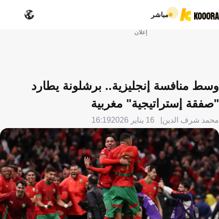
مباشر
إعلان
وسط منافسة إنجليزية.. برشلونة يطارد
"صفقة إستراتيجية" مغربية
محمد شرف الدين
16 يناير 2026
16:19