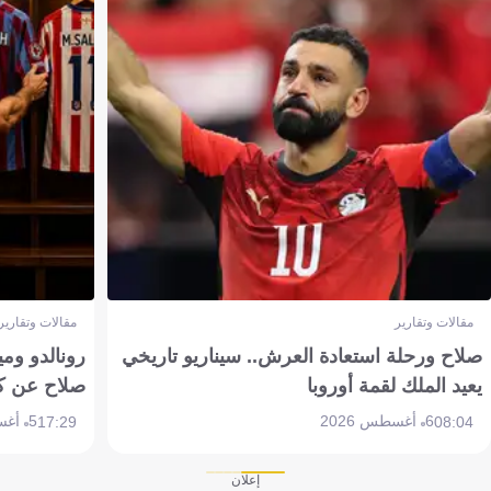
مقالات وتقارير
مقالات وتقارير
صلاح ورحلة استعادة العرش.. سيناريو تاريخي
رونالدو وم
يعيد الملك لقمة أوروبا
صلاح عن ك
6 أغسطس 2026
5 أغسطس 2026
17:29
08:04
إعلان