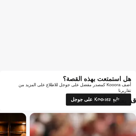
هل استمتعت بهذه القصة؟
أضف Kooora كمصدر مفضل على جوجل للاطلاع على المزيد من
تقاريرنا
قد يعجبك أيضاً
تابع Kooora على جوجل