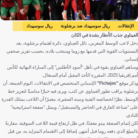
Getty Images
الإنتقالات
ريال سوسييداد ضد برشلونة
ريال سوسييداد
العيناوي جذب الأنظار بشدة في الكان
برشلونة
الدوري الإسباني
السنغال ضد المغرب
دخل لاعب الوسط المغربي، نائل العيناوي، دائرة اهتمام برشلونة، بعد
السنغال
المغرب
كأس أمم إفريقيا
نيل العيناوي
المستويات القوية التي قدمها مع روما ومنتخب بلاده، بحسب تقرير صحفي
روما
إسبانيا
السنغال
المغرب
إيطاليا
كرة قدم
إسباني.
وساهم العيناوي بقوة في تأهل “أسود الأطلس” إلى المباراة النهائية لكأس
أمم إفريقيا 2025، المقررة الأحد المقبل أمام السنغال.
وذكر موقع
"Fichajes"
الإسباني المتخصص في الانتقالات، اليوم الجمعة، أن
برشلونة يراقب تطور العيناوي عن كثب، ويرى فيه خيارًا مناسبًا لتعزيز خط
الوسط، نظرًا لخصائصه الفنية وسنه الصغيرة، معتبرًا أن اللاعب يمتلك القدرة
على “صناعة الفارق في الحاضر والمستقبل”، ويمثل “صفقة استراتيجية”
للنادي.
لكن إتمام الصفقة يبدو معقدًا، في ظل ارتفاع قيمة اللاعب السوقية، مقارنةً
بالمبلغ الذي دفعه روما قبل أشهر، إضافةً إلى الاهتمام المتزايد به، من قبل