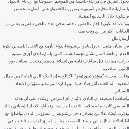
دخول الفريق في مرحلة حاسمة من الموسم، خصوصًا مع ازدحام الجدول
بالمباريات المحلية والأوروبية، وضرورة الحصول على أفضل نسخة من
برشلونة خلال الأسابيع المقبلة.
وبذلك، قد تكون الإجازة القصيرة حاسمة في إعادة الحيوية لفريق يعاني من
الغيابات، أكثر من أي وقت مضى.
أزمة يامال
في سياق متصل، حاول نادي برشلونة احتواء الأزمة مع الاتحاد الإسباني لكرة
القدم، واللغط المثار بشأن نجمه الشاب لامين يامال، الذي أجرى عملية
جراحية مفاجئة قبل ساعات قليلة من انطلاق معسكر منتخب إسبانيا، يوم
الإثنين الماضي.
وقالت صحيفة
"موندو ديبورتيفو"
الكتالونية إن العلاج الذي تلقاه لامين يامال
لتخفيف ألم العانة، أثار جدلًا جديدًا بين إدارة البارسا ومسؤولي الاتحاد
الإسباني.
وأضافت الصحيفة أن النادي لا يُبدي أي اعتراض، ويشدد على أن هدفه
الأساسي كان حماية سلامة اللاعب الجسدية، وقد أبلغ الاتحاد الإسباني بذلك.
وذكرت أيضًا، نقلًا عن مصادر داخل برشلونة، أن مسؤولي النادي تواصلوا مع
أطباء الاتحاد الإسباني مساء الأحد، بعد مباراة الفريق أمام سيلتا فيجو في
الدوري المحلي، وأبلغوهم بأن يامال سيخضع لفحوصات طبية متقدمة، تحت