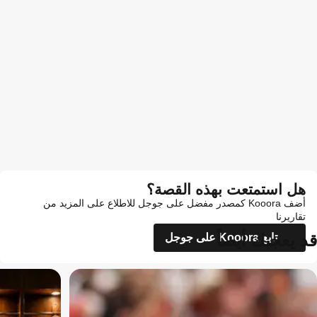
هل استمتعت بهذه القصة؟
أضف Kooora كمصدر مفضل على جوجل للاطلاع على المزيد من
تقاريرنا
قد يعجبك أيضاً
تابع Kooora على جوجل