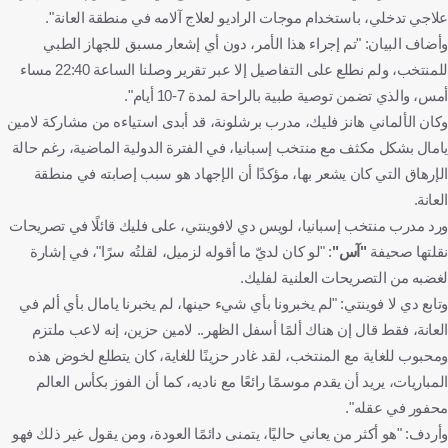
علاجي تدخلي، باستخدام موجات الراديو لعلاج آلامه في منطقة العانة".
وأضاف البيان: "تم إجراء هذا الأمر، دون أي إشعار مسبق للجهاز الطبي
للمنتخب، ولم نطلع على التفاصيل إلا عبر تقرير وصلنا الساعة 22:40 مساء
أمس، والذي تضمن توصية طبية بالراحة لمدة 7-10 أيام".
وكان الألماني هانز فليك، مدرب برشلونة، قد أبدى استياءه من مشاركة لامين
يامال بشكل مكثف مع منتخب إسبانيا، في الفترة الدولية الماضية، رغم حالة
الإرهاق التي كان يشعر بها، مؤكدًا أن الإجهاد هو سبب إصابته في منطقة
العانة.
ورد مدرب منتخب إسبانيا، لويس دي لافوينتي، على فليك قائلًا في تصريحات
نقلتها صحيفة
"آس"
: "لو كان لديّ ما أقوله لزميل، لقلتُه سرًا"، في إشارة
لغضبه من التصريحات العلنية لفليك.
وتابع دي لا فوينتي: "لم يخبرونا بأي شيء حينها، لم يخبرنا يامال بأي ألم في
العانة، فقط قال إن هناك ألمًا أسفل الظهر.. لامين حزين، إنه لاعب ملتزم
ومحبوب للغاية مع المنتخب، لقد غادر حزينًا للغاية، كان يتطلع لخوض هذه
المباريات، يريد أن يقدم موسمًا رائعًا مع ناديه، كما أن الفوز بكأس العالم
محفور في عقله".
وأردف: "هو أكثر من يعاني حاليًا، يتمنى دائمًا العودة، ومن يقول غير ذلك فهو