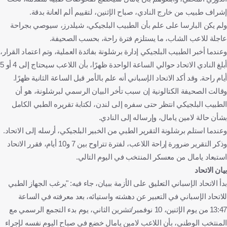
إشراف طبيب من خارج النادي، صباح الإثنين، لتقييم ألم العانة بدقة.
ولم يكن البارسا على علم بأن الطبيب البلجيكي، شيلدرز، سيوصي بجراحة
عاجلة للاعب الشاب، ما يستلزم فترة راحة، بحسب الصحيفة.
وعندما أخبر الطبيب البلجيكي إدارة برشلونة بفائدة العملية، وتم اعتماد القرار،
أبلغ النادي الاتحاد حوالي الساعة الواحدة ظهرًا، بأن اللاعب سيحتاج إلى 4 أو 5
أيام راحة. وقد أكد الاتحاد الإسباني أنه علم بالأمر قبل الساعة الثانية ظهرًا.
وقالت الصحيفة الكتالونية إن سبب تأخر البيان الرسمي لبرشلونة، هو أن
الطبيب البلجيكي انتظر حتى سفره إلى لندن، لكتابة تقريره الطبي الكامل
بشأن حالة لامين يامال، وإرساله إلى النادي.
وعندما استلم برشلونة التقرير الطبي من الخبير البلجيكي، أرسله إلى الاتحاد.
وذكر التقرير ضرورة إراحة اللاعب، لفترة تتراوح بين 7 و10 أيام، فقرر الاتحاد
استبعاد يامال من معسكر المنتخب في اليوم التالي.
بيان الاتحاد
بدأ الاتحاد الإسباني التعليق على الأزمة ببيان، جاء فيه: "يرغب الجهاز الطبي
للاتحاد الإسباني في التعبير عن دهشته واستيائه، بعد معرفته في الساعة
13:47 من يوم الإثنين، 10 نوفمبر/تشرين الثاني، يوم بدء التجمع الرسمي مع
المنتخب الوطني، بأن اللاعب لامين يامال خضع في صباح اليوم نفسه لإجراء