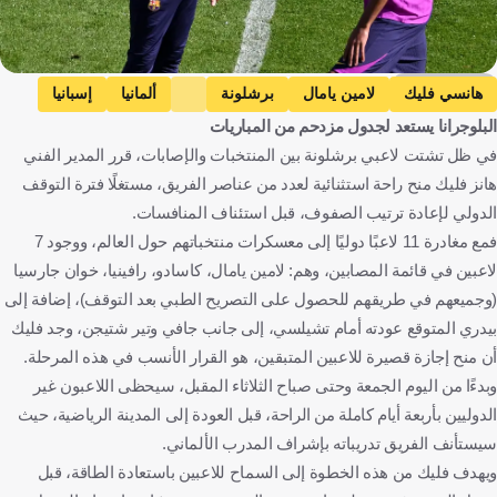
Getty Images
هانسي فليك
لامين يامال
برشلونة
ألمانيا
إسبانيا
البلوجرانا يستعد لجدول مزدحم من المباريات
كرة قدم
في ظل تشتت لاعبي برشلونة بين المنتخبات والإصابات، قرر المدير الفني
هانز فليك منح راحة استثنائية لعدد من عناصر الفريق، مستغلًا فترة التوقف
الدولي لإعادة ترتيب الصفوف، قبل استئناف المنافسات.
فمع مغادرة 11 لاعبًا دوليًا إلى معسكرات منتخباتهم حول العالم، ووجود 7
لاعبين في قائمة المصابين، وهم: لامين يامال، كاسادو، رافينيا، خوان جارسيا
(وجميعهم في طريقهم للحصول على التصريح الطبي بعد التوقف)، إضافة إلى
بيدري المتوقع عودته أمام تشيلسي، إلى جانب جافي وتير شتيجن، وجد فليك
أن منح إجازة قصيرة للاعبين المتبقين، هو القرار الأنسب في هذه المرحلة.
وبدءًا من اليوم الجمعة وحتى صباح الثلاثاء المقبل، سيحظى اللاعبون غير
الدوليين بأربعة أيام كاملة من الراحة، قبل العودة إلى المدينة الرياضية، حيث
سيستأنف الفريق تدريباته بإشراف المدرب الألماني.
ويهدف فليك من هذه الخطوة إلى السماح للاعبين باستعادة الطاقة، قبل