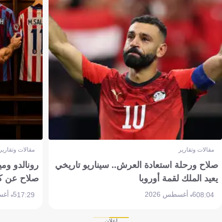
مقالات وتقارير
مقالات وتقارير
صلاح ورحلة استعادة العرش.. سيناريو تاريخي
رونالدو وم
يعيد الملك لقمة أوروبا
صلاح عن ك
6 أغسطس 2026
5 أغسطس 2026
17:29
08:04
إعلان