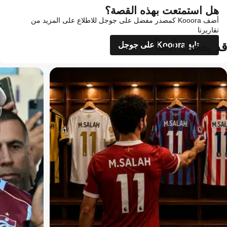
هل استمتعت بهذه القصة؟
أضف Kooora كمصدر مفضل على جوجل للاطلاع على المزيد من
تقاريرنا
قد يعجبك أيضاً
تابع Kooora على جوجل