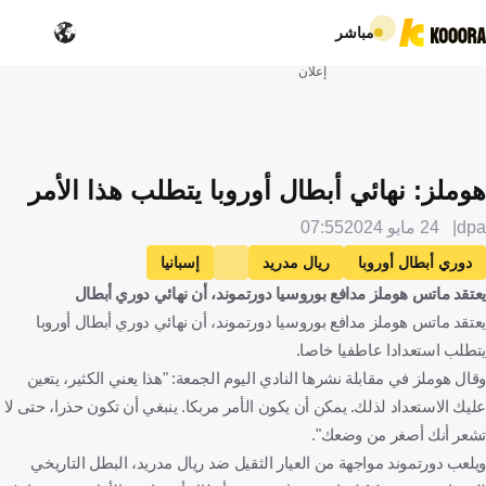
مباشر
إعلان
هوملز: نهائي أبطال أوروبا يتطلب هذا الأمر
dpa
24 مايو 2024
07:55
دوري أبطال أوروبا
ريال مدريد
إسبانيا
يعتقد ماتس هوملز مدافع بوروسيا دورتموند، أن نهائي دوري أبطال
بوروسيا دورتموند
ألمانيا
ماتس هاميلس
كرة قدم
يعتقد ماتس هوملز مدافع بوروسيا دورتموند، أن نهائي دوري أبطال أوروبا
يتطلب استعدادا عاطفيا خاصا.
وقال هوملز في مقابلة نشرها النادي اليوم الجمعة: "هذا يعني الكثير، يتعين
عليك الاستعداد لذلك. يمكن أن يكون الأمر مربكا. ينبغي أن تكون حذرا، حتى لا
تشعر أنك أصغر من وضعك".
ويلعب دورتموند مواجهة من العيار الثقيل ضد ريال مدريد، البطل التاريخي