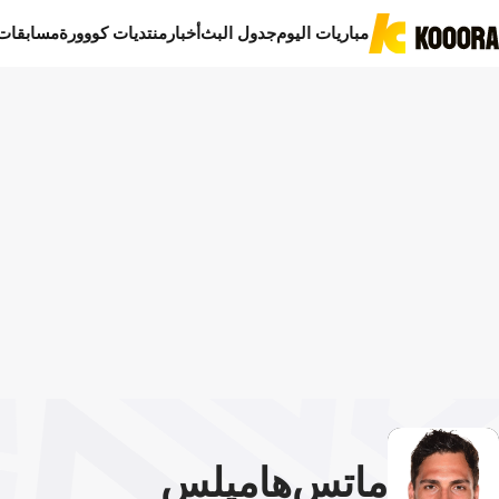
مباريات اليوم
جدول البث
أخبار
منتديات كووورة
مسابقات
ماتس
هاميلس