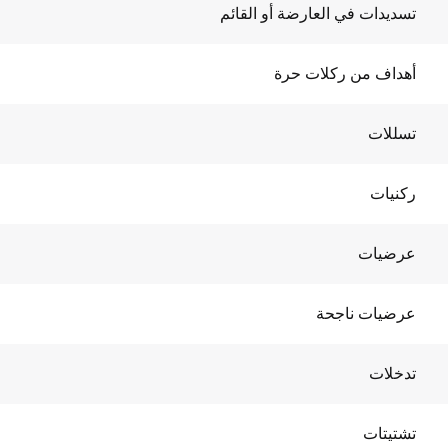
تسديدات في العارضة أو القائم
أهداف من ركلات حرة
تسللات
ركنيات
عرضيات
عرضيات ناجحة
تدخلات
تشتيتات