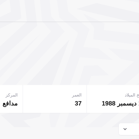
 الميلاد
العمر
المركز
1
37
مدافع