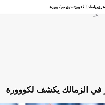
فرق
رياضات
اللاعبون
تسوق مع كووورة
إعلان
ر في الزمالك يكشف لكووورة