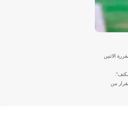
ررة الاثنين
كثف".
قرار من