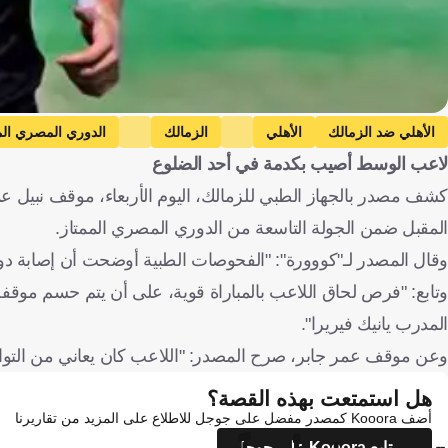
الأهلي ضد الزمالك
الأهلي
الزمالك
الدوري المصري الم
لاعب الوسط أصيب بكدمة في أحد الضلوع
كشف مصدر بالجهاز الطبي للزمالك، اليوم الأربعاء، موقف نبيل عما
المقبل ضمن الجولة التاسعة من الدوري المصري الممتاز.
وقال المصدر لـ"كووورة": "الفحوصات الطبية أوضحت أن إصابة دو
وتابع: "فرص لحاق اللاعب بالمباراة قوية، على أن يتم حسم موقف
المدرب يانيك فيريرا".
وعن موقف عمر جابر، صرح المصدر: "اللاعب كان يعاني من التواء ف
هل استمتعت بهذه القصة؟
أضف Kooora كمصدر مفضل على جوجل للاطلاع على المزيد من تقاريرنا
تابع Kooora على جوجل