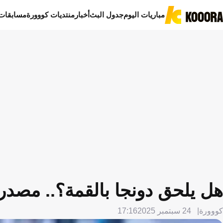
مباريات اليوم
جدول البث
أخبار
منتديات كووورة
مسابقات
هل يلحق دونجا بالقمة؟.. مصد
كووورة
24 سبتمبر 2025
17:16