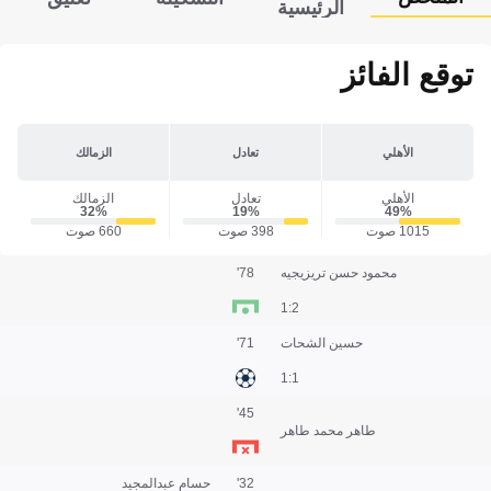
الرئيسية
توقع الفائز
الأهلي
تعادل
الزمالك
الأهلي
تعادل
الزمالك
32‎%‎
19‎%‎
49‎%‎
1015 صوت
398 صوت
660 صوت
محمود حسن تريزيجيه
78'
2:1
حسين الشحات
71'
1:1
45'
طاهر محمد طاهر
32'
حسام عبدالمجيد