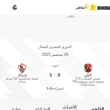
مباشر
إعلان
الدوري المصري الممتاز
29 سبتمبر 2025
انتهت
1
2
الأهلي
الزمالك
حسين الشحات (71')
حسام عبدالمجيد (32' ضربة
محمود حسن تريزيجيه (78'
جزاء)
ضربة جزاء)
استراحة
0-1
الأحداث
المُلخص
التشكيلة
تعليق