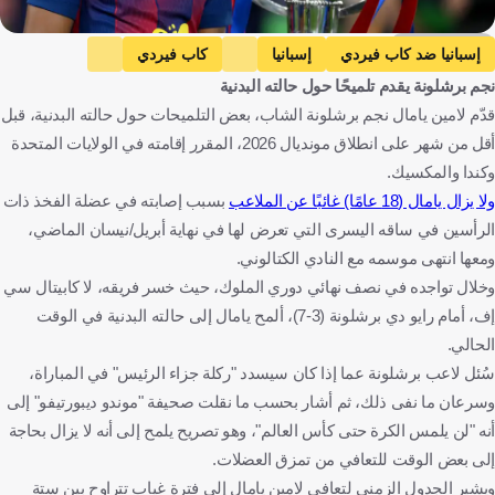
Getty Images
إسبانيا ضد كاب فيردي
إسبانيا
كاب فيردي
نجم برشلونة يقدم تلميحًا حول حالته البدنية
كأس العالم
برشلونة
لامين يامال
إسبانيا
قدّم لامين يامال نجم برشلونة الشاب، بعض التلميحات حول حالته البدنية، قبل
الرأس الأخضر
الولايات المتحدة
كرة قدم
أقل من شهر على انطلاق مونديال 2026، المقرر إقامته في الولايات المتحدة
وكندا والمكسيك.
ولا يزال يامال (18 عامًا) غائبًا عن الملاعب
بسبب إصابته في عضلة الفخذ ذات
الرأسين في ساقه اليسرى التي تعرض لها في نهاية أبريل/نيسان الماضي،
ومعها انتهى موسمه مع النادي الكتالوني.
وخلال تواجده في نصف نهائي دوري الملوك، حيث خسر فريقه، لا كابيتال سي
إف، أمام رايو دي برشلونة (3-7)، ألمح يامال إلى حالته البدنية في الوقت
الحالي.
سُئل لاعب برشلونة عما إذا كان سيسدد "ركلة جزاء الرئيس" في المباراة،
وسرعان ما نفى ذلك، ثم أشار بحسب ما نقلت صحيفة "موندو ديبورتيفو" إلى
أنه "لن يلمس الكرة حتى كأس العالم"، وهو تصريح يلمح إلى أنه لا يزال بحاجة
إلى بعض الوقت للتعافي من تمزق العضلات.
ويشير الجدول الزمني لتعافي لامين يامال إلى فترة غياب تتراوح بين ستة