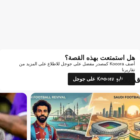
هل استمتعت بهذه القصة؟
أضف Kooora كمصدر مفضل على جوجل للاطلاع على المزيد من
تقاريرنا
قد يعجبك أيضاً
تابع Kooora على جوجل