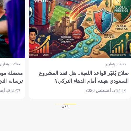
مقالات وتقارير
مقالات وتقارير
صلاح يُغَيّر قواعد اللعبة.. هل فقد المشروع
معضلة مورين
السعودي هيبته أمام الدهاء التركي؟
ترسانة النج
7 أغسطس 2026
6 أغسطس 2026
14:57
02:19
إعلان