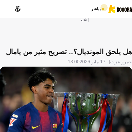
مباشر
إعلان
هل يلحق المونديال؟.. تصريح مثير من يامال
عمرو عزت
17 مايو 2026
13:00