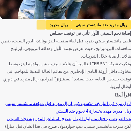
Getty Images
ريال مدريد ضد مانشستر سيتي
ريال مدريد
إصابة نجم السيتي الأول تأتي في توقيت حساس
مانشستر سيتي
دوري أبطال أوروبا
تلقى مانشستر سيتي ضربة قبل لقاء مضيفه ليدز يونايتد، اليوم السبت، ضمن
ليدز يونايتد ضد مانشستر سيتي
ليدز يونايتد
منافسات البريميرليج، حيث تعرض نجمه الأول وهدافه النرويجي، إيرلينج
الدوري الإنجليزي الممتاز
إرلينج هالاند
بيب جوارديولا
إسبانيا
هالاند، لإصابة خلال التدريبات.
إنجلترا
النرويج
كرة قدم
وذكرت شبكة
"ESPN"
العالمية أن هالاند سيغيب عن مواجهة ليدز، وسط
مخاوف داخل أروقة النادي الإنجليزي من تفاقم الحالة البدنية للمهاجم، في
توقيت حساس للغاية، حيث يستعد "السيتيزنز" لمواجهة ريال مدريد في دوري
أبطال أوروبا.
اقرأ أيضًا
لأول مرة في التاريخ.. مكسب كبير لريال مدريد قبل موقعة مانشستر سيتي
ريال مدريد مهدد بخسارة 4 نجوم ضد السيتي
بعد القرعة.. رد فعل مسؤول الريال يفضح المشاعر المدريدية تجاه السيتي
لكن مدرب مانشستر سيتي، بيب جوارديولا، صرح في هذا الشأن قبل مباراة