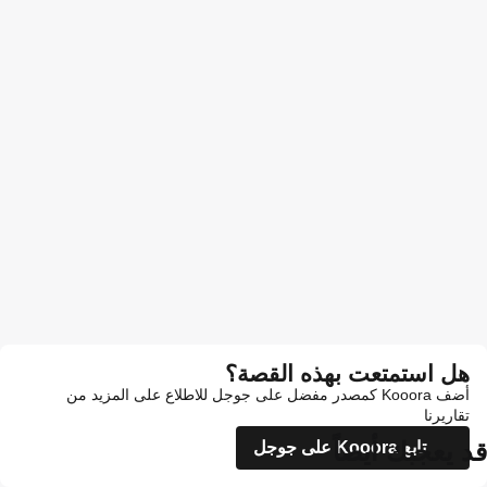
هل استمتعت بهذه القصة؟
أضف Kooora كمصدر مفضل على جوجل للاطلاع على المزيد من
تقاريرنا
قد يعجبك أيضاً
تابع Kooora على جوجل