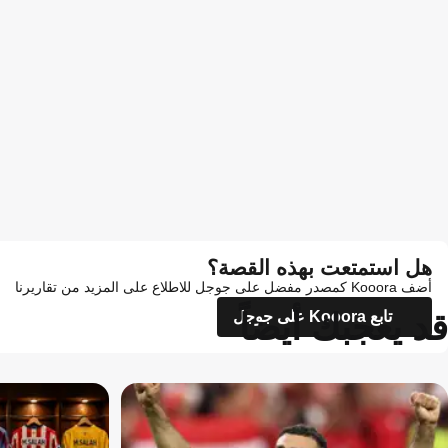
هل استمتعت بهذه القصة؟
أضف Kooora كمصدر مفضل على جوجل للاطلاع على المزيد من تقاريرنا
قد يعجبك أيضاً
تابع Kooora على جوجل