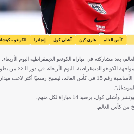
كأس العالم
هاري كين
آشلي كول
إنجلترا
الكونغو - كينشا
الم، بعد مشاركته في مباراة الكونغو الديمقراطية اليوم الأربعاء.
و الديمقراطية، اليوم الأربعاء، في دور الـ32 من بطولة كأس العالم.
وقالت شبكة "أوبتا" للإحصائيات: "يسجل هاري كين اليوم مشاركته الأساسية رقم 15 في كأس العالم، ليصبح رس
مونديال".
ول، برصيد 14 مباراة لكل منهم.