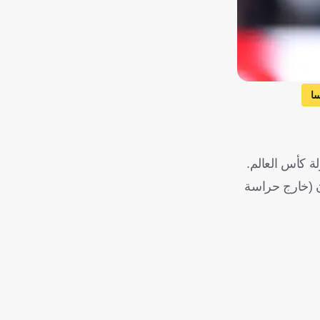
سا
ميًا أكثر لاعب ميدان (خارج حراسة