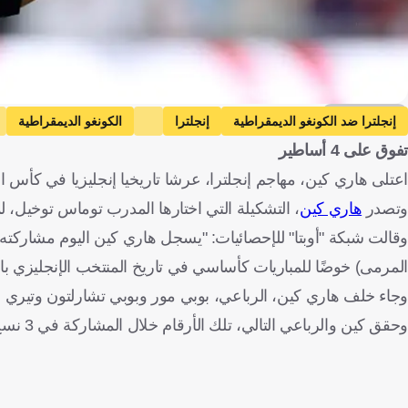
Getty Images
إنجلترا ضد الكونغو الديمقراطية
إنجلترا
الكونغو الديمقراطية
تفوق على 4 أساطير
الولايات المتحدة
كرة قدم
اعتلى هاري كين، مهاجم إنجلترا، عرشا تاريخيا إنجليزيا في كأس الع
وتصدر
هاري كين
، التشكيلة التي اختارها المدرب توماس توخيل، لمواجهة الكونغ
المرمى) خوضًا للمباريات كأساسي في تاريخ المنتخب الإنجليزي بال
وجاء خلف هاري كين، الرباعي، بوبي مور وبوبي تشارلتون وتيري بوتشر وأشلي ك
وحقق كين والرباعي التالي، تلك الأرقام خلال المشاركة في 3 نسخ من كأس العالم.