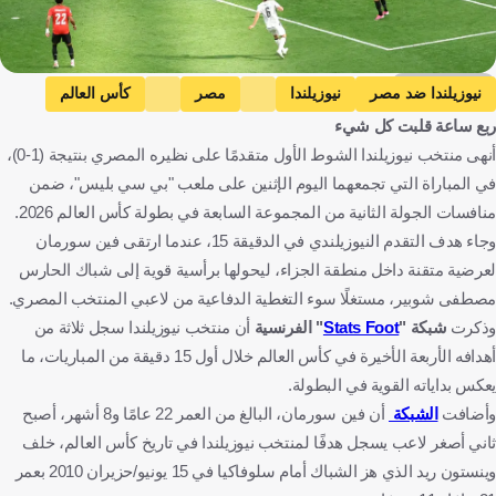
Getty Images
نيوزيلندا ضد مصر
نيوزيلندا
مصر
كأس العالم
ربع ساعة قلبت كل شيء
نيوزيلندا
مصر
كندا
كرة قدم
أنهى منتخب نيوزيلندا الشوط الأول متقدمًا على نظيره المصري بنتيجة (1-0)،
في المباراة التي تجمعهما اليوم الإثنين على ملعب "بي سي بليس"، ضمن
منافسات الجولة الثانية من المجموعة السابعة في بطولة كأس العالم 2026.
وجاء هدف التقدم النيوزيلندي في الدقيقة 15، عندما ارتقى فين سورمان
لعرضية متقنة داخل منطقة الجزاء، ليحولها برأسية قوية إلى شباك الحارس
مصطفى شوبير، مستغلًا سوء التغطية الدفاعية من لاعبي المنتخب المصري.
وذكرت
شبكة "
Stats Foot
" الفرنسية
أن منتخب نيوزيلندا سجل ثلاثة من
أهدافه الأربعة الأخيرة في كأس العالم خلال أول 15 دقيقة من المباريات، ما
يعكس بداياته القوية في البطولة.
وأضافت
الشبكة
أن فين سورمان، البالغ من العمر 22 عامًا و8 أشهر، أصبح
ثاني أصغر لاعب يسجل هدفًا لمنتخب نيوزيلندا في تاريخ كأس العالم، خلف
وينستون ريد الذي هز الشباك أمام سلوفاكيا في 15 يونيو/حزيران 2010 بعمر