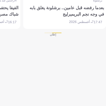
برشلونة
الأرجنتين ضد 
بعدما رفضه قبل عامين.. برشلونة يغلق بابه
الفيفا يحتفي
في وجه نجم البريميرليج
شباك مصر
7 أغسطس 2026
7 أغسطس 2026
16:17
17:47
إعلان