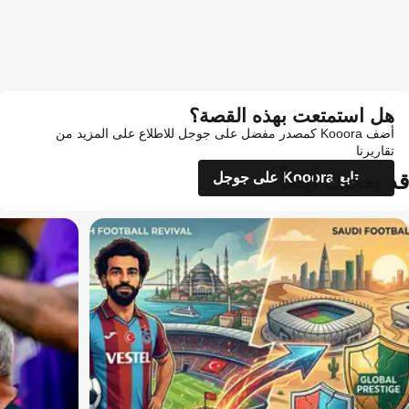
هل استمتعت بهذه القصة؟
أضف Kooora كمصدر مفضل على جوجل للاطلاع على المزيد من
تقاريرنا
قد يعجبك أيضاً
تابع Kooora على جوجل