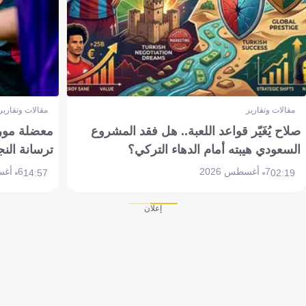
مقالات وتقارير
مقالات وتقارير
صلاح يُغَيّر قواعد اللعبة.. هل فقد المشروع
معضلة مورين
السعودي هيبته أمام الدهاء التركي؟
ترسانة النج
7 أغسطس 2026
6 أغسطس 2026
14:57
02:19
إعلان