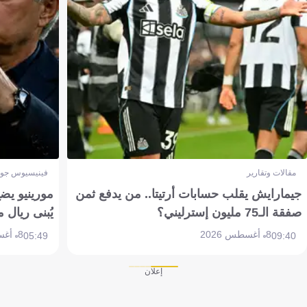
مقالات وتقارير
فينيسيوس جون
جيمارايش يقلب حسابات أرتيتا.. من يدفع ثمن
مورينيو يض
صفقة الـ75 مليون إسترليني؟
يُبنى ريال 
8 أغسطس 2026
8 أغسطس 2026
05:49
09:40
إعلان