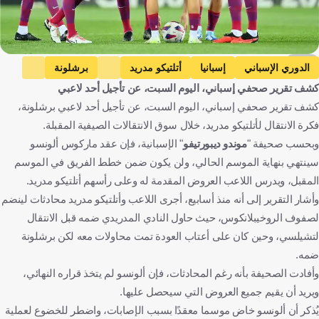
AFP
الدوري الإسباني
إسبانيا
أتلتيكو مدريد
برشلونة
كشف تقرير صحفي إسباني، اليوم السبت، عن تأجيل أحد لاعبي
ماركوس الونسو
الإنتقالات
كرة قدم
كشف تقرير صحفي إسباني، اليوم السبت، عن تأجيل أحد لاعبي برشلونة،
فكرة الانتقال لأتلتيكو مدريد، خلال سوق الانتقالات الصيفية المقبلة.
وبحسب صحيفة "
موندو ديبورتيفو
" الإسبانية، فإن عقد ماركوس ألونسو
سينتهي بنهاية الموسم الحالي، ولن يكون ضمن خطط الفريق في الموسم
المقبل، ويدرس اللاعب العروض المقدمة له وعلى رأسهم أتلتيكو مدريد.
وأشار التقرير إلى أنه منذ أسابيع، أجرى اللاعب وأتلتيكو مدريد محادثات لينضم
لصفوف الروخيبلانكوس، حيث حاول النادي المدريدي ضمه قبل الانتقال
لتشيلسي، وحين كان على أعتاب العودة تمت محاولات معه لكن برشلونة
ضمه.
وأفادت الصحيفة بأنه رغم المحادثات، فإن ألونسو لم يتخذ قراره النهائي،
ويريد أن يقيم جميع العروض التي سيحصل عليها.
يُذكر أن ألونسو خاض موسما معقدًا بسبب الإصابات، واضطر للخضوع لعملية