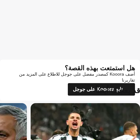
هل استمتعت بهذه القصة؟
أضف Kooora كمصدر مفضل على جوجل للاطلاع على المزيد من
تقاريرنا
قد يعجبك أيضاً
تابع Kooora على جوجل