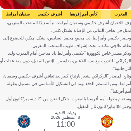
المغرب
كأس أمم إفريقيا
أشرف حكيمي
سفيان أمرابط
زف اللاعبان أشرف حكيمي وسفيان أمرابط، نبأ سعيدًا للمنتخب المغربي،
باريس سان جيرمان
المغرب
كرة قدم
تمثل في تعافي الثنائي من الإصابة بشكل كامل.
وحضر حكيمي وأمرابط إلى مجمع محمد السادس، بشكل مبكر، للخضوع إلى
نظام علاجي مكثف، تحت إشراف طبيب المنتخب المغربي.
وذكر مصدر خاص لكووورة "حكيمي وأمرابط باتا متاحين أمام المدرب وليد
الركراكي، للتدرب مع بقية اللاعبين، بداية من الإثنين المقبل، دون مضاعفات أو
آثار جانبية".
وتابع المصدر "الركراكي يشعر بارتياح كبير بعد تعافي أشرف حكيمي وسفيان
أمرابط، ومن المنتظر الدفع بهما في التشكيل الأساسي في مستهل بطولة
أمم أفريقيا".
وستقام بطولة أمم أفريقيا بالمغرب، خلال الفترة من 21 ديسمبر/كانون أول،
وحتى 18 يناير/كانون ثان المقبل.
وديات الأندية
8 أغسطس 2026
11:00