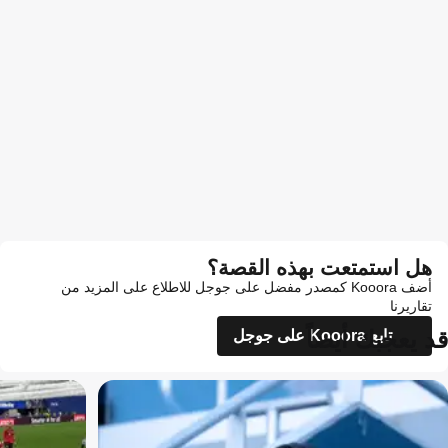
هل استمتعت بهذه القصة؟
أضف Kooora كمصدر مفضل على جوجل للاطلاع على المزيد من
تقاريرنا
قد يعجبك أيضاً
تابع Kooora على جوجل