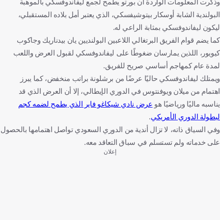
وذكرت المعلومات الواردة أن بورتو يطمح لجمع ليفاندوفسكي بالموهبة
البولندية الشابة أوسكار بيتوشيفسكي، الذي يعتبر أمل بلاده المستقبلي،
ليكون ليفاندوفسكي بمثابة الراعي له.
كما يضم قوام الفريق البرتغالي اللاعبين البولنديين يان بيدناريك وجاكوب
كيويور، اللذين يمارسان ضغوطًا على ليفاندوفسكي لقبول العرض واللعب
لمدة عام كمهاجم أساسي صريح للفريق.
ويمتلك ليفاندوفسكي حاليًا عرضًا من برشلونة براتب منخفض، كما يبرز
اهتمام من ميلان ويوفنتوس في الدوري الإيطالي، إلا أن العرض الذي قد
يناسبه ماليًا ورياضيًا هو
عرض نادي شيكاغو فاير الذي يطمح لضمه كجم
لبطولة الدوري الأمريكي
.
وفي السياق ذاته، لا تزال أندية من الدوري السعودي تواصل اهتمامها بالحصول
على خدماته ولم تستسلم في سباق التعاقد معه.
إعلان