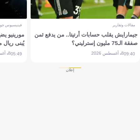
مقالات وتقارير
فينيسيوس جون
جيمارايش يقلب حسابات أرتيتا.. من يدفع ثمن
مورينيو يض
صفقة الـ75 مليون إسترليني؟
يُبنى ريال 
8 أغسطس 2026
8 أغسطس 2026
05:49
09:40
إعلان