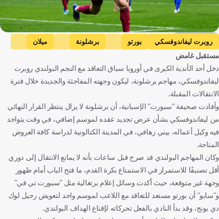
Getty Images
روبرت ليفاندوفسكي
بورتو
برشلونة
ميلان
مستقبل غامض
يوفنتوس
الدوري الإسباني
الدوري البرتغالي الممتاز
دخل أحد الأندية الكبرى في أوروبا سباق التعاقد مع النجم البولندي روبرت
دوري روشن السعودي
بولندا
البرتغال
إسبانيا
إيطاليا
ليفاندوفسكي، مهاجم برشلونة، ليكون وجهته المفاجئة والجديدة خلال فترة
المملكة العربية السعودية
كرة قدم
الانتقالات المقبلة.
وأفادت صحيفة "سبورت" الإسبانية، أن برشلونة لا يزال ينتظر القرار النهائي
من ليفاندوفسكي بشأن عرض تجديد عقده لموسم إضافي، في وقت يتواجد
فيه وكيل أعماله، بيني زهافي، في المدينة الكتالونية لدراسة كافة العروض
المتاحة.
وكان المهاجم البولندي قد صرح قبل ساعات بأنه لا يمانع الانتقال إلى دوري
أقل تصنيفًا للاستمرار في الاستمتاع بكرة القدم، ما فتح الباب أمام ظهور
وجهة غير متوقعة، حيث أكدت وسائل إعلام برتغالية مثل "سبورت تي في"
و"سابو" أن بورتو مستعد للتعاقد مع اللاعب لموسم واحد لتعويض رحيل لوك
دي يونج، وقد بدأ النادي بالفعل تحركاته لإقناع الهداف البولندي.