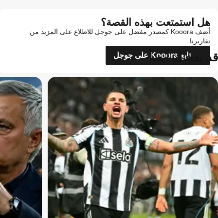
هل استمتعت بهذه القصة؟
أضف Kooora كمصدر مفضل على جوجل للاطلاع على المزيد من
تقاريرنا
قد يعجبك أيضاً
تابع Kooora على جوجل