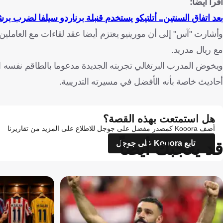
اقرأ أيضا:
بعد اتفاق السنتين.. أتلتيكو يستخدم قنبلة برناردو سيلفا لضرب برش
وأشارت "آس" إلى أن مورينيو يعتزم أيضا عقد لقاءات مع العاملين
مع ريال مدريد.
ويخوض المدرب البرتغالي تجربته الجديدة مدعوما بالطاقم نفسه ا
أحاديث خاصة بأنه الأفضل في مسيرته التدريبية.
هل استمتعت بهذه القصة؟
أضف Kooora كمصدر مفضل على جوجل للاطلاع على المزيد من تقاريرنا
قد يعجبك أيضاً
تابع Kooora على جوجل