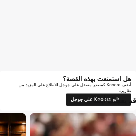
هل استمتعت بهذه القصة؟
أضف Kooora كمصدر مفضل على جوجل للاطلاع على المزيد من
تقاريرنا
قد يعجبك أيضاً
تابع Kooora على جوجل