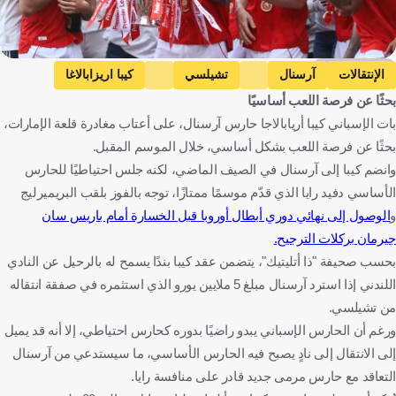
Getty Images
الإنتقالات
آرسنال
تشيلسي
كيبا اريزابالاغا
بحثًا عن فرصة اللعب أساسيًا
إنجلترا
إسبانيا
كرة قدم
بات الإسباني كيبا أريابالاجا حارس آرسنال، على أعتاب مغادرة قلعة الإمارات،
بحثًا عن فرصة اللعب بشكل أساسي، خلال الموسم المقبل.
وانضم كيبا إلى آرسنال في الصيف الماضي، لكنه جلس احتياطيًا للحارس
الأساسي دفيد رايا الذي قدّم موسمًا ممتازًا، توجه بالفوز بلقب البريميرليج
و
الوصول إلى نهائي دوري أبطال أوروبا قبل الخسارة أمام باريس سان
جيرمان بركلات الترجيح.
بحسب صحيفة "ذا أتليتيك"، يتضمن عقد كيبا بندًا يسمح له بالرحيل عن النادي
اللندني إذا استرد آرسنال مبلغ 5 ملايين يورو الذي استثمره في صفقة انتقاله
من تشيلسي.
ورغم أن الحارس الإسباني يبدو راضيًا بدوره كحارس احتياطي، إلا أنه قد يميل
إلى الانتقال إلى نادٍ يصبح فيه الحارس الأساسي، ما سيستدعي من آرسنال
التعاقد مع حارس مرمى جديد قادر على منافسة رايا.