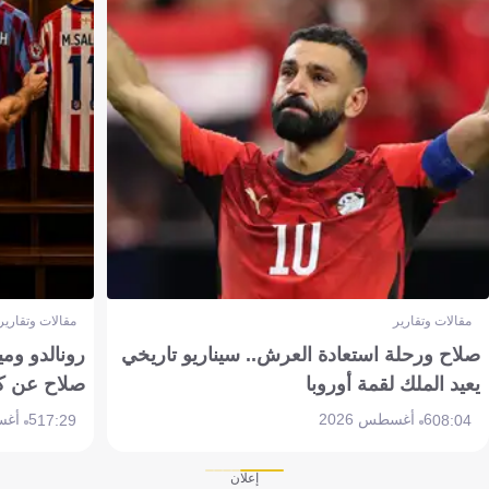
مقالات وتقارير
مقالات وتقارير
صلاح ورحلة استعادة العرش.. سيناريو تاريخي
رونالدو وم
يعيد الملك لقمة أوروبا
صلاح عن ك
6 أغسطس 2026
5 أغسطس 2026
17:29
08:04
إعلان