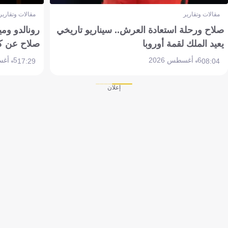
مقالات وتقارير
مقالات وتقارير
صلاح ورحلة استعادة العرش.. سيناريو تاريخي
رونالدو وم
يعيد الملك لقمة أوروبا
صلاح عن ك
6 أغسطس 2026
5 أغسطس 2026
17:29
08:04
إعلان