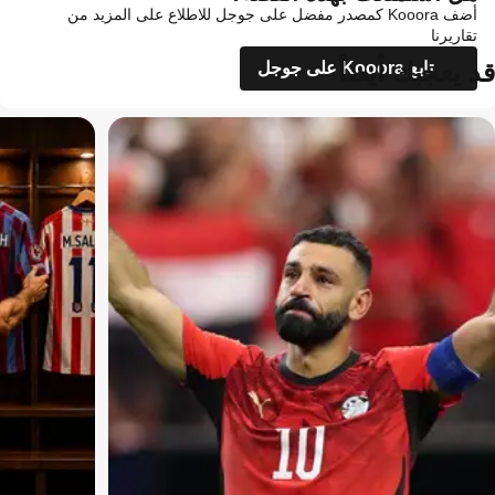
أضف Kooora كمصدر مفضل على جوجل للاطلاع على المزيد من
تقاريرنا
قد يعجبك أيضاً
تابع Kooora على جوجل