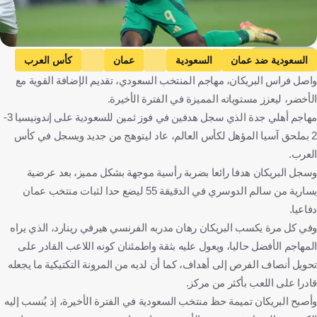
Getty Images
السعودية ضد عمان
السعودية
عمان
كأس العرب
واصل فراس البريكان، مهاجم المنتخب السعودي، تقديم الإضافة القوية مع
المملكة العربية السعودية
عُمان
كرة قدم
الأخضر، ليعزز مستوياته المميزة في الفترة الأخيرة.
مهاجم أهلي جدة الذي سجل هدفين في فوز ثمين للسعودية على إندونيسيا 3-
2 بملحق آسيا المؤهل لكأس العالم، عاد ليتوهج من جديد ويسجل في كأس
العرب.
وسجل البريكان هدفا رائعا بضربة رأسية موجهة بشكل مميز، بعد عرضية
يسارية من سالم الدوسري في الدقيقة 55 ليضع حدا لثبات منتخب عمان
دفاعيا.
وفي كل مرة يكسب البريكان رهان مدربه الفرنسي هيرفي رينارد، الذي يراه
المهاجم الأفضل حاليا، ويعول عليه بثقة واطمئنان كونه اللاعب القادر على
تحويل أنصاف الفرص إلى أهداف، كما أن لديه من المرونة التكتيكية ما يجعله
قادرا على اللعب بأكثر من مركز.
وأصبح البريكان تميمة حظ منتخب السعودية في الفترة الأخيرة، إذ يُنسب إليه