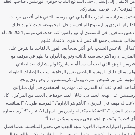
من الانتقال إلى إلتشي، حتى المدافع الشاب جوفري تورينتس، صاحب العقد
“المؤقت”، نال فرصة المشاركة.
تعتمد إستراتيجية المدرب الألماني في موسمه الثاني على أقصى درجات
الالتزام الفردي وإثارة روح المنافسة داخل المجموعة، حيث لا يريد فليك
لاعبين متأخرين في المستوى أو غير راضين كما حدث في موسم 2024-25، لذا
يطالب بتسجيل جميع اللاعبين لأنه ينوي الاعتماد عليهم.
كما أن اللاعبين الشباب باتوا أكثر نضجاً بعد الفوز بالألقاب، ما يفرض على
المدرب إدارة أكثر حساسية للأنانية وتوزيع الأدوار، ما ظهر في موقفه مع
فيرمين لوبيز، الذي لعب أساسياً أمام مايوركا ولم يشارك ضد ليفانتي.
ولم يمتلك فليك الموسم الماضي نفس الرفاهية بسبب الإصابات الطويلة
لنجوم مثل تير شتيجن، مارك بيرنال، كريستنسن، أراوخو ودي يونج.
أما هذا العام، فقد أكد المدرب في مؤتمريه الصحفيين قبل أول مباراتين
رسميتين على نهجه الجماعي، قائلاً: "لدينا جودة في العديد من المراكز"، "كل
لاعب له مهمة في الفريق"، "الأهم هو الإدارة"، "الموسم طويل"، "المنافسة
مفيدة للمدرب"، "التشكيلة مكتملة وليس من السهل الاختيار"، "لا أريد خسارة
أي لاعب"، و"نحتاج الجميع في موسم سيكون صعباً".
وتعكس اختيارات فليك الأخيرة نهجه الجديد في تحفيز المنافسة، بعدما فضل
إريك جارسيا على كوندي، وفيران توريس على ليفاندوفسكي، بالإضافة إلى