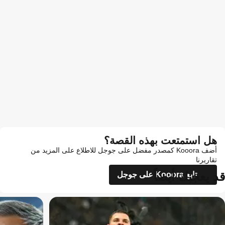
هل استمتعت بهذه القصة؟
أضف Kooora كمصدر مفضل على جوجل للاطلاع على المزيد من
تقاريرنا
قد يعجبك أيضاً
تابع Kooora على جوجل