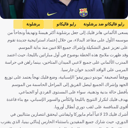
Getty Images
رايو فاليكانو ضد برشلونة
رايو فاليكانو
برشلونة
يسعى الألماني هانز فليك إلى جعل برشلونة أكثر هيمنةً وتهديفاً ونجاحاً من
الدوري الإسباني
هانسي فليك
إسبانيا
ألمانيا
كرة قدم
موسمه الأول على مقاعد البدلاء، من خلال إعتماد استراتيجية جديدة تقوم
على تعزيز عمق التشكيلة وإشراك جميع اللاعبين منذ بداية الموسم.
وقد ظهرت ملامح هذه الخطة بوضوح في أول مباراتين بالليجا، حيث اعتمد
المدرب الألماني على جميع لاعبي الميدان المتاحين، بينما راهن في حراسة
المرمى على الوافد الجديد خوان جارسيا.
ووفقاً لصحيفة "موندو ديبورتيفو" الإسبانية، وضع فليك نهجاً يعتمد على توزيع
الجهد وإشراك الجميع ليصل الفريق إلى المراحل الحاسمة من الموسم
بأفضل حالة بدنية وذهنية، سواء على المستوى الفردي أو الجماعي.
يهدف فليك لتكرار التتويج بالليجا والكأس والسوبر الإسباني، مع بناء قاعدة
أقوى للمنافسة على لقب دوري أبطال أوروبا.
أشرك فليك 19 لاعباً أمام مايوركا وليفانتي ليحقق انتصارين متتاليين في
الدوري، حيث شارك جميع المقيدين باستثناء الحارس إيناكي بينيا، الذي يقترب