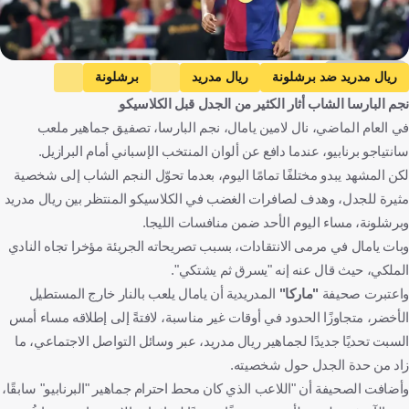
Getty Images
ريال مدريد ضد برشلونة
ريال مدريد
برشلونة
نجم البارسا الشاب أثار الكثير من الجدل قبل الكلاسيكو
الدوري الإسباني
لامين يامال
إسبانيا
كرة قدم
في العام الماضي، نال لامين يامال، نجم البارسا، تصفيق جماهير ملعب
سانتياجو برنابيو، عندما دافع عن ألوان المنتخب الإسباني أمام البرازيل.
لكن المشهد يبدو مختلفًا تمامًا اليوم، بعدما تحوّل النجم الشاب إلى شخصية
مثيرة للجدل، وهدف لصافرات الغضب في الكلاسيكو المنتظر بين ريال مدريد
وبرشلونة، مساء اليوم الأحد ضمن منافسات الليجا.
وبات يامال في مرمى الانتقادات، بسبب تصريحاته الجريئة مؤخرا تجاه النادي
الملكي، حيث قال عنه إنه "يسرق ثم يشتكي".
واعتبرت صحيفة
"ماركا"
المدريدية أن يامال يلعب بالنار خارج المستطيل
الأخضر، متجاوزًا الحدود في أوقات غير مناسبة، لافتةً إلى إطلاقه مساء أمس
السبت تحديًا جديدًا لجماهير ريال مدريد، عبر وسائل التواصل الاجتماعي، ما
زاد من حدة الجدل حول شخصيته.
وأضافت الصحيفة أن "اللاعب الذي كان محط احترام جماهير "البرنابيو" سابقًا،