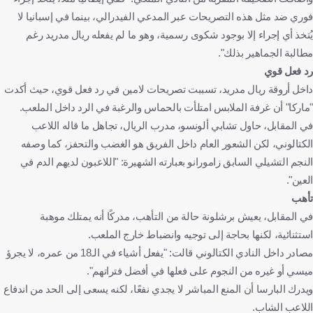
فوري ضد مثل هذه التصريحات عبر المدعي الفيدرالي، بينما في إسبانيا لا
يُتخذ أي إجراء إلا بوجود شكوى رسمية، وهو ما لم يفعله ريال مدريد رغم
مطالبة الجماهير بذلك".
رد فعل قوي
داخل أروقة ريال مدريد، تسببت تصريحات لامين في رد فعل قوي، حيث أكدت
"ماركا" أن غرفة الملابس امتلأت بالحماس والرغبة في الرد داخل الملعب.
في المقابل، حاول تشابي ألونسو، مدرب الريال، تجاهل ما قاله اللاعب
الكتالوني، لكن الشعور العام داخل الفريق هو الغضب والتحفز، كما وصفه
النجم التشيلي السابق زامورانو بعبارته الشهيرة: "اللاعبون لديهم الدم في
العين".
تأهب
في المقابل، يعيش برشلونة حالة من التأهب، مدركًا أنه يمتلك موهبة
استثنائية، لكنها بحاجة إلى توجيه وانضباط خارج الملعب.
مصادر داخل النادي الكتالوني قالت: "يفعل أشياء في الـ18 من عمره، لا يجرؤ
ميسي أو غيره من النجوم على فعلها في أفضل فتراتهم".
ويدرك البارسا أن المنع المباشر لا يجدي نفعًا، لكنه يسعى إلى الحد من اندفاع
اللاعب الشاب.