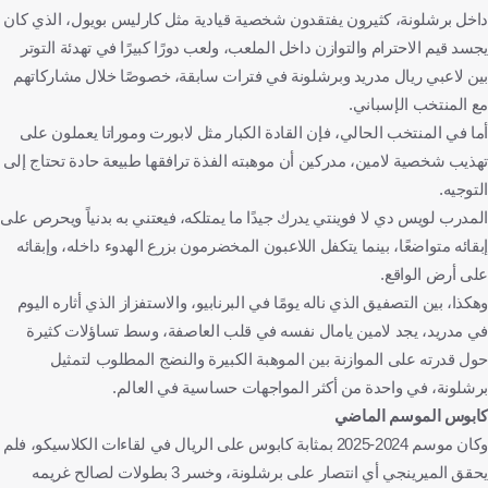
داخل برشلونة، كثيرون يفتقدون شخصية قيادية مثل كارليس بويول، الذي كان
يجسد قيم الاحترام والتوازن داخل الملعب، ولعب دورًا كبيرًا في تهدئة التوتر
بين لاعبي ريال مدريد وبرشلونة في فترات سابقة، خصوصًا خلال مشاركاتهم
مع المنتخب الإسباني.
أما في المنتخب الحالي، فإن القادة الكبار مثل لابورت وموراتا يعملون على
تهذيب شخصية لامين، مدركين أن موهبته الفذة ترافقها طبيعة حادة تحتاج إلى
التوجيه.
المدرب لويس دي لا فوينتي يدرك جيدًا ما يمتلكه، فيعتني به بدنياً ويحرص على
إبقائه متواضعًا، بينما يتكفل اللاعبون المخضرمون بزرع الهدوء داخله، وإبقائه
على أرض الواقع.
وهكذا، بين التصفيق الذي ناله يومًا في البرنابيو، والاستفزاز الذي أثاره اليوم
في مدريد، يجد لامين يامال نفسه في قلب العاصفة، وسط تساؤلات كثيرة
حول قدرته على الموازنة بين الموهبة الكبيرة والنضج المطلوب لتمثيل
برشلونة، في واحدة من أكثر المواجهات حساسية في العالم.
كابوس الموسم الماضي
وكان موسم 2024-2025 بمثابة كابوس على الريال في لقاءات الكلاسيكو، فلم
يحقق الميرينجي أي انتصار على برشلونة، وخسر 3 بطولات لصالح غريمه