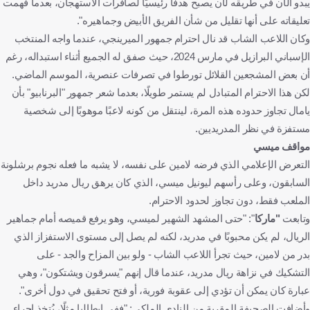
يبدو الآن في طريقه لأن يصبح هدفًا رئيسيًا لصافرات الاستهجان، بعدما فُهمت
تعليقاته على أنها تقليل من شأن الفريق الأبيض وجماهيره".
وكان اللاعب الشاب قد نال احترام جمهور الميرينجي، عندما واجه المنتخب
الإسباني البرازيل في مارس 2024، حيث صفق له الجميع أثناء استبداله، رغم
أن بعض المشجعين القلائل تورطوا في تصرفات عنصرية، الموسم الماضي.
لكن هذا الاحترام المتبادل لم يستمر طويلًا، بعدما شعر جمهور "البرنابيو" بأن
يامال تجاوز حدوده هذه المرة، لينتقل من كونه لاعبًا موهوبًا إلى شخصية
مستفزة في نظر المدريديين.
مواقف ميسي
التعرض الإعلامي الذي فرضه لامين على نفسه، لا يشبه ما فعله نجوم برشلونة
السابقون، وعلى رأسهم ليونيل ميسي، الذي كان يرهق ريال مدريد داخل
الملعب فقط، دون تجاوز لحدود الاحترام.
وتابعت
"ماركا
": "حتى المشهد الشهير لميسي، وهو يرفع قميصه أمام جماهير
الريال، لم يكن محبوبًا في مدريد، لكنه لم يصل إلى مستوى الاستفزاز الذي
بدر من لامين، حيث تجرأ اللاعب الشاب - ولو بين المزاح والجد - على
التشكيك في نزاهة ريال مدريد، عندما قال إنهم "يسرقون ويشتكون"، وهي
عبارة كان يمكن أن تؤدي إلى عقوبة فورية، أو فتح تحقيق في دول أخرى".
وأضافت الصحيفة المقربة من النادي الملكي: "ففي إيطاليا مثلًا، يُتخذ إجراء