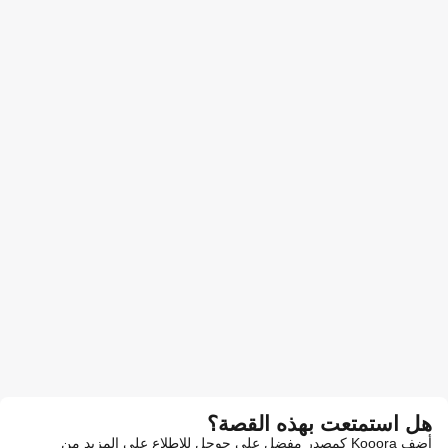
هل استمتعت بهذه القصة؟
أضف Kooora كمصدر مفضل على جوجل للاطلاع على المزيد من