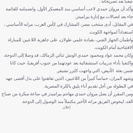
صعباً بعد تصريحاته".
وأكد أن مروان حمدي لاعب أساسي منذ المعسكر الأول، وانضمامه للقائمة
جاء بعد اتصالات مع إدارة بيراميدز.
في المقابل، أدى منتخب مصر، المشارك في كأس العرب، مرانه الأساسي ،
استعداداً لمواجهة الكويت.
واطمأن الجهاز الفني، بقيادة حلمي طولان، على جاهزية اللاعبين للمباراة
الافتتاحية أمام الكويت.
وكان محمد عواد ومحمود حمدي الونش ثنائي الزمالك، قد وصلا إلى الدوحة،
واكتفيا بأداء تدريبات استشفائية بعد عودتهما من جنوب أفريقيا، حيث كانا
ضمن بعثة الأبيض، التي واجهت كايزر تشيفز.
وشهد المران، حماساً كبيراً من اللاعبين، الذين تعاهدوا على بذل أقصى جهد
في البطولة من أجل تقديم أداء يليق بالكرة المصرية.
ومن المقرر أن يصل مروان حمدي مهاجم بيراميدز في ساعة مبكرة من صباح
الغد، ليخوض الفريق مرانه الأخير مكتملاً منذ الوصول إلى الدوحة.
إعلان