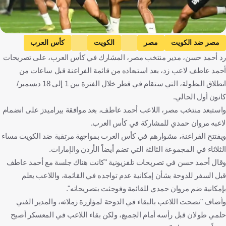
مصر ضد الكويت
مصر
الكويت
كأس العرب
رد أحمد حسن، مدير منتخب مصر، المشارك في كأس العرب، على تصريحات
احمد عاطف
مروان حمدي
مصر
كرة قدم
أحمد عاطف لاعب زد، بعد استبعاده من قائمة الفراعنة قبل ساعات من
انطلاق البطولة، التي ستقام في قطر خلال الفترة بين 1 إلى 18 ديسمبر/
كانون أول الحالي.
واستبعد منتخب مصر، اللاعب أحمد عاطف، بعد موافقة بيراميدز على انضمام
لاعبه مروان حمدي للمشاركة في كأس العرب.
ويفتتح الفراعنة، مشوارهم في كأس العرب بمواجهة مرتقبة ضد الكويت مساء
الثلاثاء في المجموعة الثالثة التي تضم أيضاً الأردن والإمارات.
وقال أحمد حسن في تصريحات تلفزيونية "كانت هناك جلسة مع أحمد عاطف
قبل السفر للدوحة بشأن إمكانية عدم تواجده في القائمة، واللاعب يعلم
بإمكانية ضم مروان حمدي للقائمة وفوجئت بتصريحاته".
وأضاف "نصحت اللاعب بالبقاء في الدوحة لمؤازرة زملائه، والمدير الفني
حلمي طولان قبل رأسه أمام الجميع، ولكن بقاء اللاعب في المعسكر أصبح