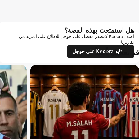
هل استمتعت بهذه القصة؟
أضف Kooora كمصدر مفضل على جوجل للاطلاع على المزيد من
تقاريرنا
قد يعجبك أيضاً
تابع Kooora على جوجل