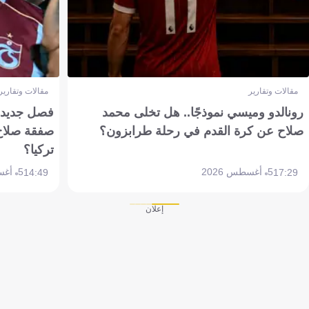
مقالات وتقارير
مقالات وتقارير
رونالدو وميسي نموذجًا.. هل تخلى محمد
فصل جديد بم
صلاح عن كرة القدم في رحلة طرابزون؟
صفقة صلاح
تركيا؟
5 أغسطس 2026
5 أغسطس 2026
14:49
17:29
إعلان