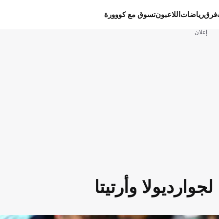
فرق
رياضات
اللاعبون
تسوق مع كووورة
إعلان
جوارديولا وأرتيتا