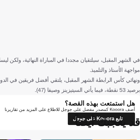
في الشهر المقبل، سيلتقيان مجددا في المباراة النهائية، ولكن ل
مواجهة الأستاذ والتلميذ.
ونهائي كأس الرابطة الشهر المقبل، يلتقي أفضل فريقين في الدوري
برصيد 53 نقطة، فيما يأتي السيتيزينز وصيفا (47).
هل استمتعت بهذه القصة؟
أضف Kooora كمصدر مفضل على جوجل للاطلاع على المزيد من تقاريرنا
قد يعجبك أيضاً
تابع Kooora على جوجل