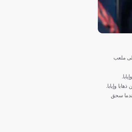
"، يوم 22 مارس/ آذار المقبل على ملعب
 جوارديولا وميكيل أرتيتا يحتفلان بتتويج مانشستر سيتي، بكأس كاراباو في موسم 2017/2018، عندما سحق