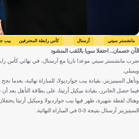
Getty Images
مانشستر سيتي
آرسنال
كأس رابطة المحترفين
بيب جو
الآن خصمان.. احتفلا سويا باللقب المنشود
ويمبلي.
وتأهل السيتيزينز، بقيادة بيب جوارديولا، للمباراة نهائية، بعدما نجح في تخطي عقبة نيوكاسل ب
فيما حصل الجانرز، بقيادة ميكيل أرتيتا، على بطاقة التأهل بعد أن حسم الصدام مع تشيلسي
السيتيزينز آرسنال بنتيجة 3-0 في المباراة النهائية.