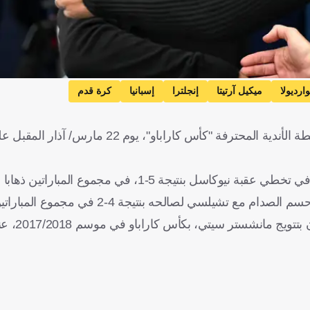
ارديولا
ميكيل آرتيتا
إنجلترا
إسبانيا
كرة قدم
ضرب مانشستر سيتي موعدا ناريا مع آرسنال، في نهائي كأس رابطة الأندية المحترفة "كأس كاراباو
نتيجة 5-1، في مجموع المباراتين ذهابا وإيابا.
 لصالحه بنتيجة 4-2 في مجموع المباراتين ذهابا وإيابا.
وهناك لقطة شهيرة، ظهر فيها بيب