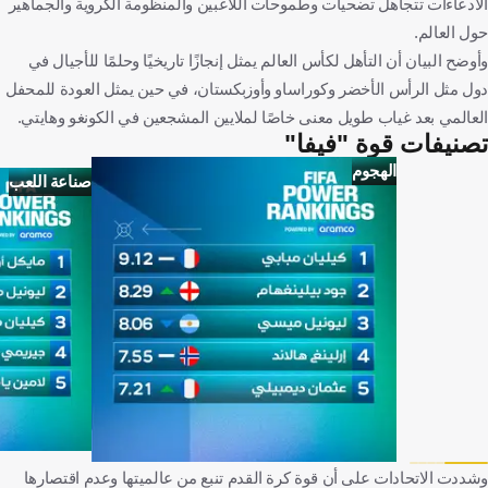
الادعاءات تتجاهل تضحيات وطموحات اللاعبين والمنظومة الكروية والجماهير
حول العالم.
وأوضح البيان أن التأهل لكأس العالم يمثل إنجازًا تاريخيًا وحلمًا للأجيال في
دول مثل الرأس الأخضر وكوراساو وأوزبكستان، في حين يمثل العودة للمحفل
العالمي بعد غياب طويل معنى خاصًا لملايين المشجعين في الكونغو وهايتي.
تصنيفات قوة "فيفا"
الهجوم
صناعة اللعب
وشددت الاتحادات على أن قوة كرة القدم تنبع من عالميتها وعدم اقتصارها