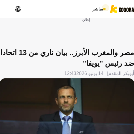
مباشر
إعلان
مصر والمغرب الأبرز.. بيان ناري من 13 اتحادا
ضد رئيس "يويفا"
أبوبكر المقدم
14 يونيو 2026
12:43