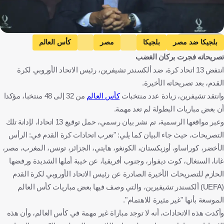
Getty Images
بلجيكا ضد مصر
بلجيكا
مصر
كأس العالم
تصريحاته فجرت بركان الغضب
إسكتلندا ضد المغرب
إسكتلندا
المغرب
انتفض 13 اتحاد كرة، ضد ألكسندر تشيفرين، رئيس الاتحاد الأوروبي لكرة
السويد ضد تونس
السويد
تونس
القدم، بعد تصريحاته الأخيرة.
الأرجنتين ضد الجزائر
الأرجنتين
الجزائر
وانتقد تشيفرين، زيادة عدد منتخبات
كأس العالم
من 32 إلى 48 منتخبا، مؤكدا
فرنسا ضد السنغال
فرنسا
السنغال
بلجيكا
مصر
أن بعض مباريات البطولة لم تعد مهمة.
وعبر مواقعها الرسمية، تم نشر بيان رسمي، حمل توقيع 13 اتحادا، لإدانة تلك
الولايات المتحدة
اسكتلندا
المغرب
السويد
تونس
التصريحات، حيث جاء البيان كما يلي: "تعرب اتحادات كرة القدم في: الرأس
المكسيك
الأرجنتين
الجزائر
فرنسا
السنغال
كرة قدم
الأخضر، كوراساو، أوزبكستان، الكونغو، هايتي، الجزائر، تونس، المغرب، مصر،
غانا، السنغال، كوت ديفوار، وجنوب أفريقيا، عن خيبة أملها الشديدة ورفضها
الحازم للتصريحات الأخيرة الصادرة عن رئيس الاتحاد الأوروبي لكرة القدم
(UEFA) ألكسندر تشيفيرين، والتي وصف فيها بعض مباريات كأس العالم
الموسعة بأنها "غير مثيرة للاهتمام".
وأكدت هذه الاتحادات، أنه لا توجد مباراة غير مهمة في كأس العالم، وأن هذه