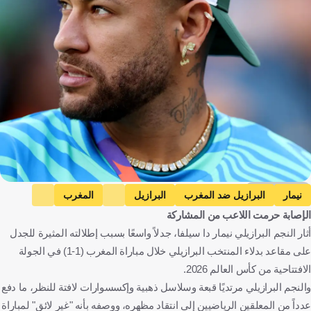
Getty Images
نيمار
البرازيل ضد المغرب
البرازيل
المغرب
الإصابة حرمت اللاعب من المشاركة
كأس العالم
البرازيل
المغرب
الولايات المتحدة
كرة قدم
أثار النجم البرازيلي نيمار دا سيلفا، جدلاً واسعًا بسبب إطلالته المثيرة للجدل
على مقاعد بدلاء المنتخب البرازيلي خلال مباراة المغرب (1-1) في الجولة
الافتتاحية من كأس العالم 2026.
والنجم البرازيلي مرتديًا قبعة وسلاسل ذهبية وإكسسوارات لافتة للنظر، ما دفع
عدداً من المعلقين الرياضيين إلى انتقاد مظهره، ووصفه بأنه "غير لائق" لمباراة