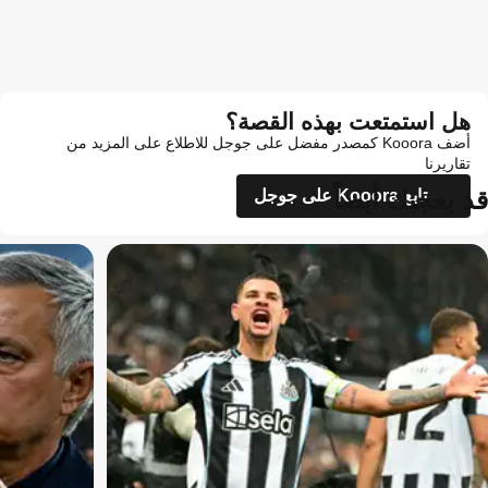
هل استمتعت بهذه القصة؟
أضف Kooora كمصدر مفضل على جوجل للاطلاع على المزيد من
تقاريرنا
قد يعجبك أيضاً
تابع Kooora على جوجل