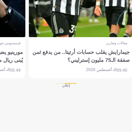
مقالات وتقارير
فينيسيوس جون
جيمارايش يقلب حسابات أرتيتا.. من يدفع ثمن
مورينيو يض
صفقة الـ75 مليون إسترليني؟
يُبنى ريال 
8 أغسطس 2026
8 أغسطس 2026
05:49
09:40
إعلان