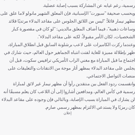
رسمية، رغم غيابه عن المشاركة بسبب إصابة عضلية.
وبحسب صحيفة "سبورت" الإسبانية، فإن المعلق الشهير مانولو لاما علق على
مظهر نيمار قائلاً: "ليس من اللائق الجلوس على مقاعد البدلاء مرتديًا قلائد
وساعات ذهبية"، فيما أضاف المعلق مالديني: "لو كان في مقصورة كبار
الشخصيات، لكان الأمر مقبولاً، لكنه على مقاعد البدلاء".
وعندما ركزت الكاميرات على لاعب برشلونة السابق قبل انطلاق المباراة،
ظهر بإطلالة مميزة للغاية لفتت انتباه الجماهير حول العالم، حيث شارك في
اجتماع ما قبل المباراة مع مغني الراب الأمريكي ترافيس سكوت، قبل أن
يجلس على مقاعد البدلاء بمظهر أثار موجة من الانتقادات والتعليقات على
منصات التواصل الاجتماعي.
وانقسمت ردود الفعل بين منتقدين رأوا أن مظهر نيمار غير لائق لمباراة
رسمية في كأس العالم، ومدافعين أشاروا إلى أن اللاعب كان يعلم مسبقًا أنه
لن يشارك في المباراة بسبب الإصابة، وبالتالي فإن وجوده على مقاعد البدلاء
كان رمزيًا ولا يستدعي الالتزام بمظهر رسمي صارم.
إعلان