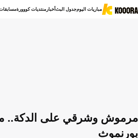
مباريات اليوم
جدول البث
أخبار
منتديات كووورة
مسابقات
مرموش وشرقي على الدكة.. مف
بورنموث