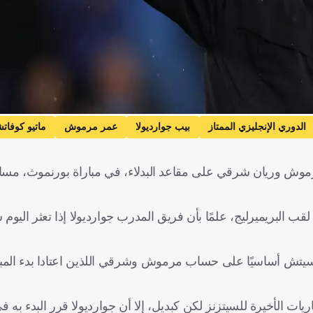
الدوري الإنجليزي الممتاز
بيب جوارديولا
عمر مرموش
ماتيو كوفات
م
موش وريان شرقي على مقاعد البدلاء، في مباراة بورنموث، مساء ال
لبريميرليج، علمًا بأن فريق المدرب جوارديولا إذا تعثر اليوم سو
اسيتش أساسيًا على حساب مرموش وشرقي اللذين اعتادا بدء المبا
ت الأخيرة للسيتزنز لكن كبديل، إلا أن جوارديولا قرر البدء به ف