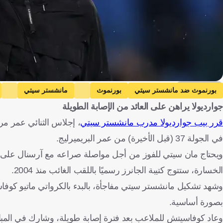
Getty Images
بورنموث ضد مانشستر سيتي
بورنموث
مانشستر سيتي
جوارديولا يراهن على العائد من الإصابة الطويلة
ريان شرقي
إنجلترا
إسبانيا
مصر
كرواتيا
فرنسا
كرة قد
قرر بيب جوارديولا مدرب مانشستر سيتي
، إجلاس الثنائي عمر مر
في الجولة 37 (قبل الأخيرة) من عمر البريميرليج.
ويحتاج مان سيتي للفوز من أجل مواصلة صراعه مع آرسنال على لقب ا
الخسارة، ستتوج كتيبة الجانرز رسميًا باللقب الغائب منذ 2004.
وشهد تشكيل مانشستر سيتي مفاجأة، بالبدء بالكرواتي ماتيو كوف
بصورة أساسية.
وعاد كوفاسيتش للملاعب بعد فترة إصابة طويلة، وشارك في المباريا