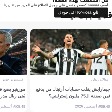
هل استمتعت بهذه القصة؟
أضف Kooora كمصدر مفضل على جوجل للاطلاع على المزيد من تقاريرنا
قد يعجبك أيضاً
تابع Kooora على جوجل
مقالات وتقارير
فينيسيوس جونيور
جيمارايش يقلب حسابات أرتيتا.. من يدفع
مورينيو يضع ف
ثمن صفقة الـ75 مليون إسترليني؟
يُبنى ريال مدري
8 أغسطس 2026
8 أغسطس 2026
05:49
09:40