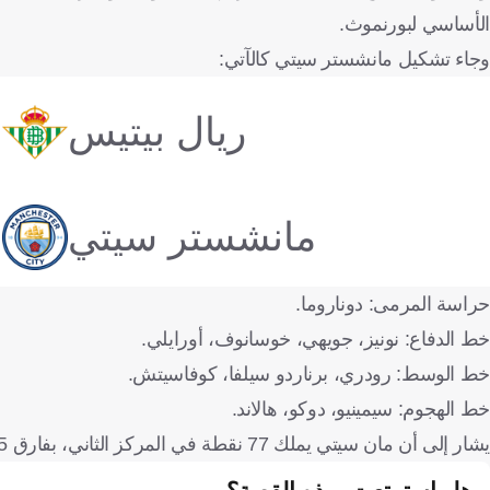
الأساسي لبورنموث.
وجاء تشكيل مانشستر سيتي كالآتي:
ريال بيتيس
مانشستر سيتي
حراسة المرمى: دوناروما.
خط الدفاع: نونيز، جويهي، خوسانوف، أورايلي.
خط الوسط: رودري، برناردو سيلفا، كوفاسيتش.
خط الهجوم: سيمينيو، دوكو، هالاند.
يشار إلى أن مان سيتي يملك 77 نقطة في المركز الثاني، بفارق 5 نقاط عن آرسنال متصدر البريميرليج الذي تغلب أمس الإثنين على بيرنلي (1-0).