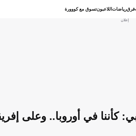
فرق
رياضات
اللاعبون
تسوق مع كووورة
إعلان
: كأننا في أوروبا.. وعلى إفريق