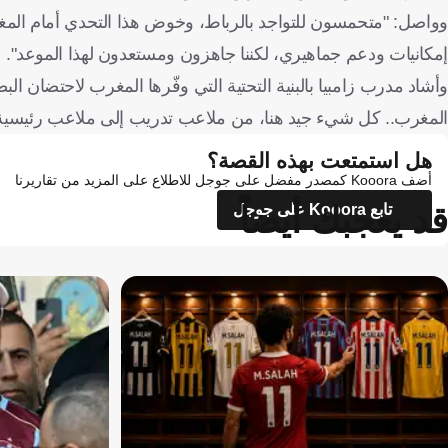
وواصل: "متحمسون للتواجد بالرباط، وخوض هذا التحدي أمام المغرب.
إمكانيات ودعم جماهيري، لكننا جاهزون ومستعدون لهذا الموعد".
وأشاد مدرب زامبيا بالبنية التحتية التي وفّرها المغرب لاحتضان الب
المغرب.. كل شيء جيد هنا، من ملاعب تدريب إلى ملاعب رئيسية،
هل استمتعت بهذه القصة؟
أضف Kooora كمصدر مفضل على جوجل للاطلاع على المزيد من تقاريرنا
قد يعجبك أيضاً
تابع Kooora على جوجل