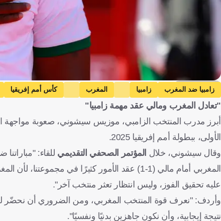
Getty Images
زامبيا ضد المغرب
زامبيا
المغرب
كأس أمم إفريقيا
"تعادل المغرب ومالي عقد مهمة زامبيا"
المغرب
جزر القمر
مالي
كرة قدم
أبرز مدرب المنتخب الزامبي، موزيس سيشوني، صعوبة مواجهة المغ
الأولى، ببطولة أمم إفريقيا 2025.
وقال سيشوني، خلال
المؤتمر الصحفي التقديمي
للقاء: "مباراتنا
المغربي أمام مالي (1-1) عقد الأمور كثيرًا في م
عليه تحقيق الفوز، وليس انتظار تعثر منتخب آخر".
وأردف: "نعرف قوة المنتخب المغربي، ومن الضروري أن نحضّر 
نتيجة إيجابية، وأن نكون جاهزين بدنيًا ونفسيًا".