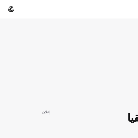
إعلان
يا