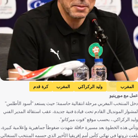
Getty Images
المغرب
وليد الركراكي
المغرب
كرة قدم
عمل مع مورينيو
دخل المنتخب المغربي مرحلة انتقالية حاسمة؛ حيث يستعد "أسود الأطلس"
لمشوار المونديال القادم تحت قيادة فنية جديدة، عقب استقالة المدير الفني
وليد الركراكي.، بحسب موقع "فوت ميركاتو".
وتأتي هذه الخطوة بعد مسيرة حافلة شهدت ضغوطاً جماهيرية وإعلامية كبيرة،
بلغت ذروتها في نهائي كأس أمم إفريقيا الأخير الذي حسمه المنتخب السنغالي