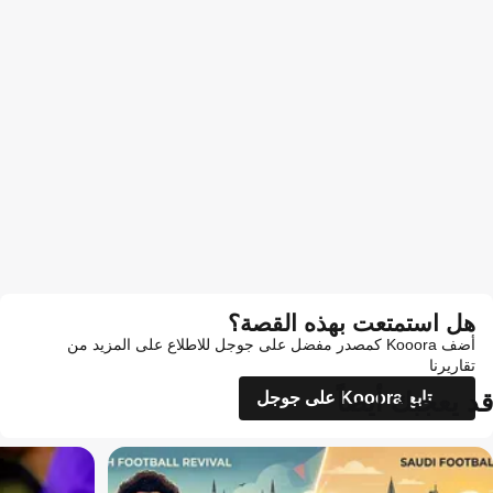
هل استمتعت بهذه القصة؟
أضف Kooora كمصدر مفضل على جوجل للاطلاع على المزيد من
تقاريرنا
قد يعجبك أيضاً
تابع Kooora على جوجل