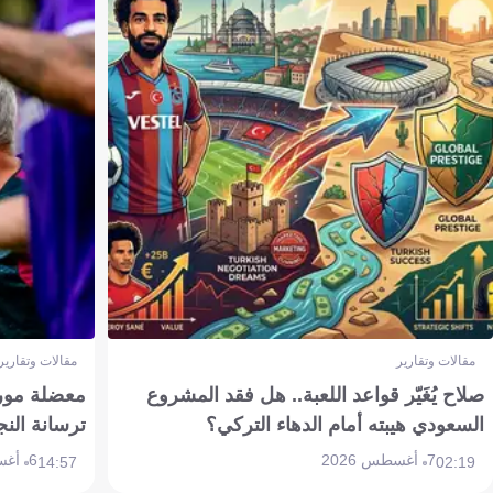
مقالات وتقارير
مقالات وتقارير
صلاح يُغَيّر قواعد اللعبة.. هل فقد المشروع
معضلة مورين
السعودي هيبته أمام الدهاء التركي؟
ترسانة النج
7 أغسطس 2026
6 أغسطس 2026
14:57
02:19