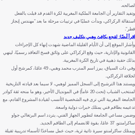
لصالحه.
وتفيد التقارير أن الجامعة الملكية المغربية لكرة القدم قد قبلت بالفعل
استقالة الركراكي، وبدأت عمليًا في ترتيبات مرحلة ما بعد "مهندس إنجاز
قطر".
اقرأ أيضًا: لقجع يكافئ وهبي بتكليف جديد
وأشار الموقع إلى أن الأيام القليلة الماضية شهدت إنهاء كل الإجراءات
القانونية والإدارية، حيث وقع الركراكي على وثائق فسخ التعاقد رسميًا، لينهي
بذلك حقبة ذهبية في تاريخ الكرة المغربية.
وفي ذات السياق، يبرز اسم المدرب محمد وهبي، 49 عامًا، كمرشح أول
لخلافة الركراكي.
ويستند هذا الترشيح إلى السجل المميز لوهبي، لا سيما بعد قيادته التاريخية
لمنتخب الشباب (تحت 20 عاماً) في المونديال الأخير، وهو ما منحه ثقة كوادر
الجامعة المغربية التي ترى فيه الشخصية الأنسب لقيادة المشروع القادم، مع
تدعيمه بطاقم فني يمتلك خبرات دولية واسعة.
وضمن مساعي الجامعة لتطوير الجهاز الفني، يتردد اسم البرتغالي جواو
ساكرامنتو، 37 عامًا، بقوة للانضمام إلى الطاقم الجديد.
ويمتلك ساكرامنتو سيرة ذاتية ثرية، حيث عمل مساعدًا لأسماء تدريبية ثقيلة