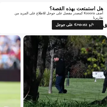
هل استمتعت بهذه القصة؟
أضف Kooora كمصدر مفضل على جوجل للاطلاع على المزيد من
تقاريرنا
قد يعجبك أيضاً
تابع Kooora على جوجل