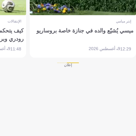
إنتر ميامي
الإنتقالات
ميسي يُشيّع والده في جنازة خاصة بروساريو
كيف يتحكم 
رودري وبر
9 أغسطس 2026
9 أغسطس 2026
11:48
12:29
إعلان