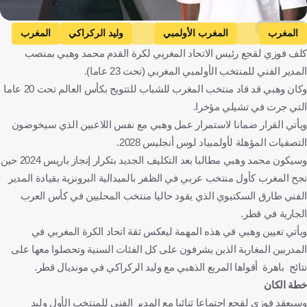
KOOORA
المغرب
المغرب الأولمبي
وليد الركراكي
المغرب
كلف فوزي لقجع رئيس الاتحاد المغربي لكرة القدم محمد وهبي بمنصب
كرة قدم
المدير الفني للمنتخب الأولمبي المغربي (تحت 23 عاما).
وكان وهبي قد قاد منتخب المغرب للشباب للتتويج بكأس العالم تحت 20 عاما
التي جرت في تشيلي مؤخرا.
ويأتي القرار ضمانا لاستمرار عمل وهبي مع نفس اللاعبين الذي سيخوضون
التصفيات المؤهلة لأولمبياد لوس أنجليس 2028.
وسيكون محمد وهبي مطالبا بعد التكليف الجديد بتكرار إنجاز باريس 2024 حين
نجح المغرب كأول منتخب عربي في الظفر بالميدالية البرونزية بقيادة المدير
الفني طارق السكتيوي الذي يقود حاليا منتخب المحليين في كأس العرب
الجارية في قطر.
ويأتي تعيين وهبي في هذه المهمة ليعكس ثقة اتحاد الكرة المغربي في
المدربين المغاربة الذين يشرفون على كل الفئات السنية وتحصلوا معها على
نتائج باهرة أقواها المربع الذهبي مع وليد الركراكي في مونديال قطر.
خطة الكان
وسيعقد فوزي لقجع اجتماعا ثنائيا مع المدير الفني للمنتخب الأول وليد