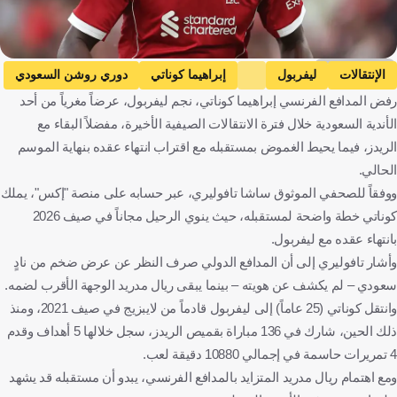
Getty Images
الإنتقالات
ليفربول
إبراهيما كوناتي
دوري روشن السعودي
رفض المدافع الفرنسي إبراهيما كوناتي، نجم ليفربول، عرضاً مغرياً من أحد
ريال مدريد
إنجلترا
فرنسا
المملكة العربية السعودية
الأندية السعودية خلال فترة الانتقالات الصيفية الأخيرة، مفضلاً البقاء مع
إسبانيا
كرة قدم
الريدز، فيما يحيط الغموض بمستقبله مع اقتراب انتهاء عقده بنهاية الموسم
الحالي.
ووفقاً للصحفي الموثوق ساشا تافوليري، عبر حسابه على منصة "إكس"، يملك
كوناتي خطة واضحة لمستقبله، حيث ينوي الرحيل مجاناً في صيف 2026
بانتهاء عقده مع ليفربول.
وأشار تافوليري إلى أن المدافع الدولي صرف النظر عن عرض ضخم من نادٍ
سعودي – لم يكشف عن هويته – بينما يبقى ريال مدريد الوجهة الأقرب لضمه.
وانتقل كوناتي (25 عاماً) إلى ليفربول قادماً من لايبزيج في صيف 2021، ومنذ
ذلك الحين، شارك في 136 مباراة بقميص الريدز، سجل خلالها 5 أهداف وقدم
4 تمريرات حاسمة في إجمالي 10880 دقيقة لعب.
ومع اهتمام ريال مدريد المتزايد بالمدافع الفرنسي، يبدو أن مستقبله قد يشهد