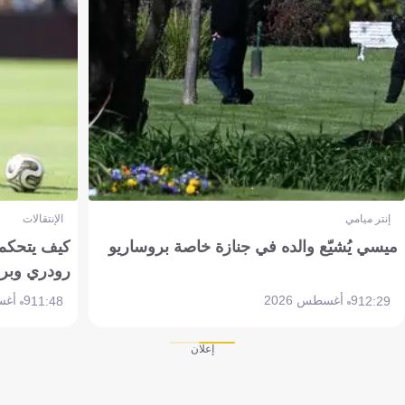
إنتر ميامي
الإنتقالات
ميسي يُشيّع والده في جنازة خاصة بروساريو
كيف يتحكم 
رودري وبر
9 أغسطس 2026
9 أغسطس 2026
11:48
12:29
إعلان