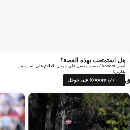
هل استمتعت بهذه القصة؟
أضف Kooora كمصدر مفضل على جوجل للاطلاع على المزيد من
تقاريرنا
قد يعجبك أيضاً
تابع Kooora على جوجل