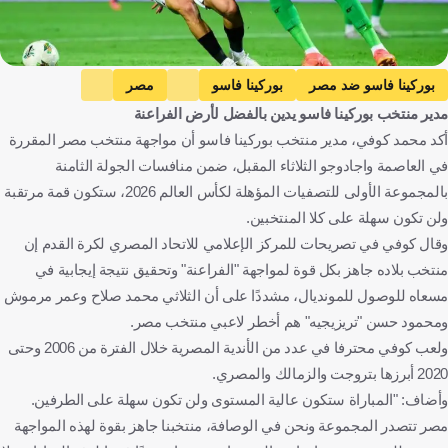
بوركينا فاسو ضد مصر
بوركينا فاسو
مصر
مدير منتخب بوركينا فاسو يدين بالفضل لأرض الفراعنة
التصفيات المؤهلة لكأس العالم - إفريقيا
محمد صلاح
عمر مرموش
أكد محمد كوفي، مدير منتخب بوركينا فاسو أن مواجهة منتخب مصر المقررة
مصر
كرة قدم
في العاصمة واجادوجو الثلاثاء المقبل، ضمن منافسات الجولة الثامنة
بالمجموعة الأولى للتصفيات المؤهلة لكأس العالم 2026، ستكون قمة مرتقبة
ولن تكون سهلة على كلا المنتخبين.
وقال كوفي في تصريحات للمركز الإعلامي للاتحاد المصري لكرة القدم إن
منتخب بلاده جاهز بكل قوة لمواجهة "الفراعنة" وتحقيق نتيجة إيجابية في
مسعاه للوصول للمونديال، مشددًا على أن الثلاثي محمد صلاح وعمر مرموش
ومحمود حسن "تريزيجيه" هم أخطر لاعبي منتخب مصر.
ولعب كوفي محترفا في عدد من الأندية المصرية خلال الفترة من 2006 وحتى
2020 أبرزها بتروجت والزمالك والمصري.
وأضاف: "المباراة ستكون عالية المستوى ولن تكون سهلة على الطرفين.
مصر تتصدر المجموعة ونحن في الوصافة، منتخبنا جاهز بقوة لهذه المواجهة