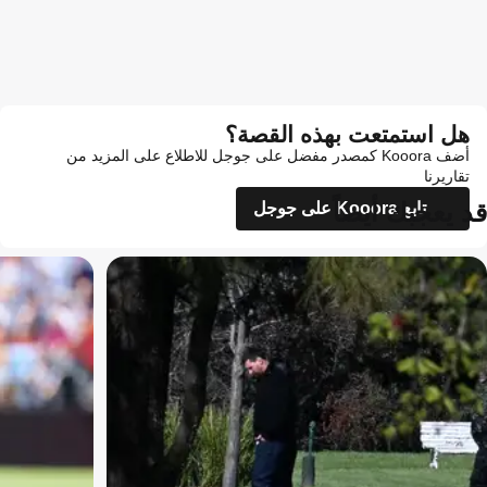
هل استمتعت بهذه القصة؟
أضف Kooora كمصدر مفضل على جوجل للاطلاع على المزيد من
تقاريرنا
قد يعجبك أيضاً
تابع Kooora على جوجل