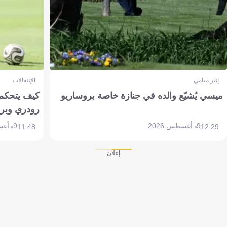
إنتر ميامي
الإنتقالات
ميسي يُشيّع والده في جنازة خاصة بروساريو
كيف يتحكم 
رودري وبر
9 أغسطس 2026
9 أغسطس 2026
11:48
12:29
إعلان