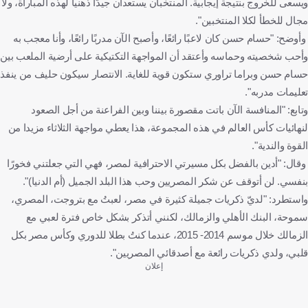
ويسعى للخروج بنتيجة إيجابية. المنتخبان يستعدان جيدًا ذهنيا لهذه المباراة، ولا
مجال للخطأ لكلا المنتخبين".
وأوضح: "حسام حسن كان لاعبًا رائعًا، وأصبح الآن مدربًا رائعًا، وأنا معجب به
وأحب شخصيته وحماسه وأعتقد أن المواجهة التكتيكية على أرضية الملعب بين
حسام حسن وبراما تراوري ستكون قوية للغاية. الانتصار سيكون حليف من ينفذ
تعليمات مدربه".
وتابع: "المنافسة الآن باتت مقصورة بيننا وبين الفراعنة من أجل الصعود
لنهائيات كأس العالم في هذه المجموعة، هذا يعطي مواجهة الثلاثاء مزيدا من
القوة والندية".
وقال: "أدين بالفضل بكل مسيرتي الاحترافية لمصر، فهي التي جعلتني فخورًا
بنفسي. لن أتوقف عن شكر المصريين وحب هذا البلد الجميل (أم الدنيا)".
واستطرد: "لديّ ذكريات جميلة كثيرة في مصر، لعبتُ مع بتروجت، المصري،
سموحة، البنك الأهلي والزمالك، لكنني أتذكر بشكل خاص فترة لعبي مع
الزمالك خلال موسم 2014- 2015، عندما كنتُ بطلا للدوري وكأس مصر بكل
قلبي، ولدي ذكريات رائعة مع أصدقائي المصريين".
إعلان