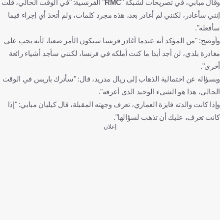
وقال مبابي، في تصريحات لشبكة "
RMC
" الفرنسية: "في الوقت الحالي، قلت
إنني سأغادر، لكنني لم أغادر بعد، هذه مجرد كلمات، ولم أتخذ أي إجراء فيما
سأفعله".
وأوضح: "من المؤكد أنه عندما أغادر فرنسا سيكون الأمر صعبا، لأنه يجب علي
مغادرة بلدي، لن أجد أبدا ما كنت أملكه في فرنسا، لكنني سأجد أشياء رائعة
أخرى".
وبسؤاله عن احتمالية الذهاب إلى ريال مدريد، قال: "سأترك باريس في الوقت
الحالي، هذا هو الشيء الوحيد الذي أعرفه".
وإذا كانت والدته فايزة العماري، تعرف وجهته المقبلة، قال كيليان مبابي: "إذا
كانت تعرف، عليك أن تذهب لسؤالها".
إعلان