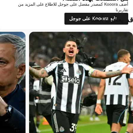
أضف Kooora كمصدر مفضل على جوجل للاطلاع على المزيد من
تقاريرنا
قد يعجبك أيضاً
تابع Kooora على جوجل