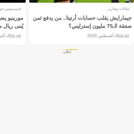
مقالات وتقارير
فينيسيوس جون
جيمارايش يقلب حسابات أرتيتا.. من يدفع ثمن
مورينيو يض
صفقة الـ75 مليون إسترليني؟
يُبنى ريال 
8 أغسطس 2026
8 أغسطس 2026
05:49
09:40
إعلان