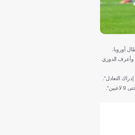
، وأعرف الدوري
دراك التعادل".
ين".