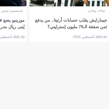
مقالات وتقارير
فينيسيوس جونيور
جيمارايش يقلب حسابات أرتيتا.. من يدفع
مورينيو يضع ف
ثمن صفقة الـ75 مليون إسترليني؟
يُبنى ريال مدري
8 أغسطس 2026
8 أغسطس 2026
05:49
09:40