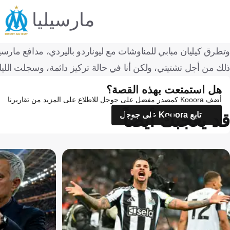
مارسيليا
وتطرق كيليان مبابي للمناوشات مع ليوناردو باليردي، مدافع مارسي
ذلك من أجل تشتيتي، ولكن أنا في حالة تركيز دائمة، وسجلت الليلة
هل استمتعت بهذه القصة؟
أضف Kooora كمصدر مفضل على جوجل للاطلاع على المزيد من تقاريرنا
قد يعجبك أيضاً
تابع Kooora على جوجل