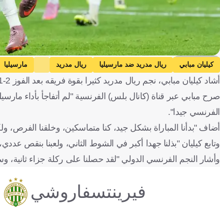
Getty Images
كيليان مبابي
ريال مدريد ضد مارسيليا
ريال مدريد
مارسيليا
أشاد كيليان مبابي، نجم ريال مدريد كثيرا بقوة فريقه بعد الفوز 2-1 على أولمبيك مارسيليا، مساء الثلاثاء، في الجولة الأولى لدوري أبطال أوروبا.
صرح مبابي عبر قناة (كانال بلس) الفرنسية "لم أتفاجأ بأداء مارس
الفرنسي جيدا".
أضاف "بدأنا المباراة بشكل جيد، كنا متماسكين، وخلقنا الفرص، ولك
وتابع كيليان "بذلنا جهدا أكبر في الشوط الثاني، ولعبنا بنقص عددي، ولك
وأشار النجم الفرنسي الدولي "لقد حصلنا على ركلة جزاء ثانية، وس
فيرينتسفاروشي