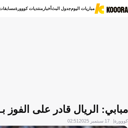
مباريات اليوم
جدول البث
أخبار
منتديات كووورة
مسابقات
مبابي: الريال قادر على الفوز بـ9 لاعبين
كووورة
17 سبتمبر 2025
02:51