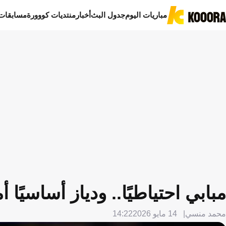
مباريات اليوم
جدول البث
أخبار
منتديات كووورة
مسابقات
مبابي احتياطيًا.. ودياز أساسيًا أ
محمد منسي
14 مايو 2026
14:22