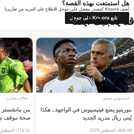
هل استمتعت بهذه القصة؟
أضف Kooora كمصدر مفضل على جوجل للاطلاع على المزيد من تقاريرنا
قد يعجبك أيضاً
تابع Kooora على جوجل
فينيسيوس جونيور
مقالات وتقارير
مورينيو يضع فينيسيوس في الواجهة.. هكذا
من مانشستر إل
يُبنى ريال مدريد الجديد
صحة موقف تين هاج 
8 أغسطس 2026
7 أغسطس 2026
13:21
05:49