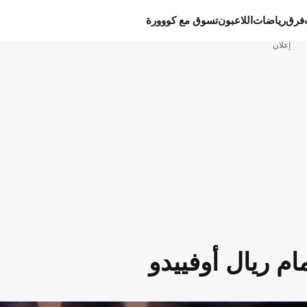
فرق
رياضات
اللاعبون
تسوق مع كووورة
إعلان
مام ريال أوفييدو