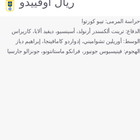
ريال أوفييدو
حراسة المرمى: تيبو كورتوا
الدفاع: ترينت ألكسندر أرنولد، أسينسيو، ديفيد ألابا، كاريراس
الوسط: أوريلين تشواميني، إدواردو كامافينجا، إبراهيم دياز
الهجوم: فينيسيوس جونيور، فرانكو ماستانتونو، جونزالو جارسيا