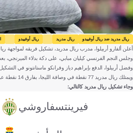
Getty Images
ريال مدريد ضد ريال أوفييدو
ريال مدريد
ريال أوفييدو
ا
أعلن ألفارو أربيلوا، مدرب ريال مدريد، تشكيل فريقه لمواجهة ريال أوفييدو،
وجلس النجم الفرنسي كيليان مبابي، على دكة بدلاء الميرنجي، بعد 
وفضل أربيلوا، الدفع بإبراهيم دياز وفرانكو ماستانتونو في التشكي
ويمتلك ريال مدريد 77 نقطة في وصافة الليجا، بفارق 14 نقطة عن المتصدر برشلونة، الذي حسم التتويج باللقب في الجولة الماضية.
وجاء تشكيل ريال مدريد كالتالي:
فيرينتسفاروشي