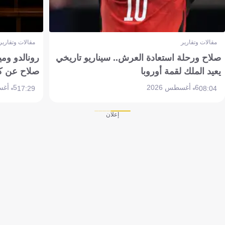
مقالات وتقارير
مقالات وتقارير
صلاح ورحلة استعادة العرش.. سيناريو تاريخي
رونالدو وم
يعيد الملك لقمة أوروبا
صلاح عن ك
6 أغسطس 2026
5 أغسطس 2026
17:29
08:04
إعلان