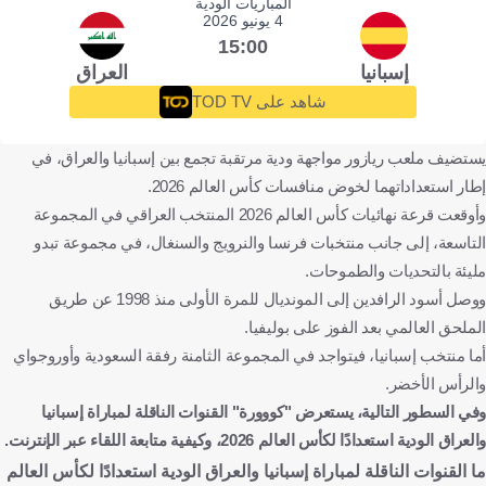
المباريات الودية
4 يونيو 2026
15:00
إسبانيا
العراق
شاهد على TOD TV
يستضيف ملعب ريازور مواجهة ودية مرتقبة تجمع بين إسبانيا والعراق، في
إطار استعداداتهما لخوض منافسات كأس العالم 2026.
وأوقعت قرعة نهائيات كأس العالم 2026 المنتخب العراقي في المجموعة
التاسعة، إلى جانب منتخبات فرنسا والنرويج والسنغال، في مجموعة تبدو
مليئة بالتحديات والطموحات.
ووصل أسود الرافدين إلى المونديال للمرة الأولى منذ 1998 عن طريق
الملحق العالمي بعد الفوز على بوليفيا.
أما منتخب إسبانيا، فيتواجد في المجموعة الثامنة رفقة السعودية وأوروجواي
والرأس الأخضر.
وفي السطور التالية، يستعرض "كووورة" القنوات الناقلة لمباراة
إسبانيا
والعراق
الودية استعدادًا لكأس العالم 2026، وكيفية متابعة اللقاء عبر الإنترنت.
ما القنوات الناقلة لمباراة إسبانيا والعراق الودية استعدادًا لكأس العالم