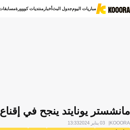
مباريات اليوم
جدول البث
أخبار
منتديات كووورة
مسابقات
مانشستر يونايتد ينجح في إقناع 
KOOORA
03 يناير 2024
13:33