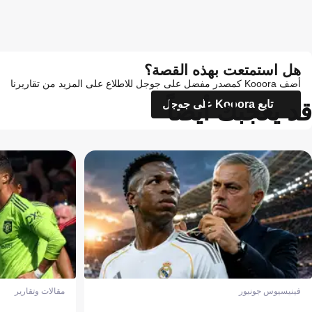
هل استمتعت بهذه القصة؟
أضف Kooora كمصدر مفضل على جوجل للاطلاع على المزيد من تقاريرنا
قد يعجبك أيضاً
تابع Kooora على جوجل
فينيسيوس جونيور
مقالات وتقارير