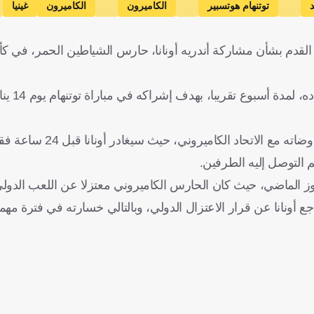
د
توتنهام هوتسبير
الكاميرون
الكاميرون
غينيا
ة القدم بشأن مشاركة أندريه أونانا، حارس الشياطين الحمر، في ك
وحاول مانشستر يونايتد
" البريطانية، نجح مانشستر يونايتد في مفاوضاته مع ا
م التوصل إليه الطرفين.
و/تموز الماضي، حيث كان الحارس الكاميروني معتزلا عن اللعب الدول
جع أونانا عن قرار الاعتزال الدولي، وبالتالي خسارته في فترة م