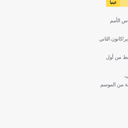
غينيا
أس الأمم
 تأخير انضمام أونانا إلى معسكر منتخب بلاده، لمدة أسبوع تقريبا، بهدف إشراكه في مباراة توتنهام يوم 14 يناير/كانون الثاني
لاتحاد الكاميروني، حيث سيغادر أونانا قبل 24 ساعة فقط من أول
ي.
همة من الموسم