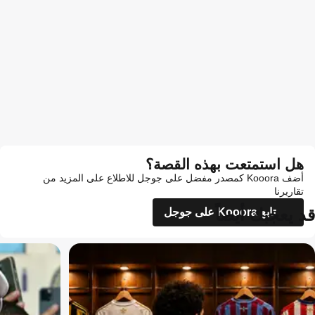
هل استمتعت بهذه القصة؟
أضف Kooora كمصدر مفضل على جوجل للاطلاع على المزيد من
تقاريرنا
قد يعجبك أيضاً
تابع Kooora على جوجل