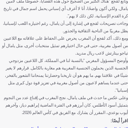
وتابع لقجع "هناك الكثير من الضجيج حول هذه القضايا، خصوصًا ملف لامين
يامال. ولكي أكون واضحًا، أنا لا أعرف أي إسباني يحمل اسم جمال في تاريخ
كرة القدم الإسبانية، لكن ذلك لا يهم".
وجاءت تصريحات لقجع في إشارة إلى أن يامال، رغم اختياره اللعب لإسبانيا،
يظل مغربيًا من الناحية الثقافية والجذور.
ومع ذلك، أكد لقجع أن المغرب يحرص على الحفاظ على علاقاته مع اللاعبين
من أصول مغربية، حتى في حال اختيارهم تمثيل منتخبات أخرى، مثل يامال أو
تياجو بيتارتش لاعب ريال مدريد.
وأوضح المسؤول المغربي "بالنسبة لنا في المملكة، كل اللاعبين مزدوجي
الجنسية الذين يحملون الجنسية المغربية هم مغاربة بالكامل. قرارهم لا يغير
شيئًا في علاقتنا بهم. ما يهم هو أن تاريخنا وحضارتنا يمنحاننا الشعور بالفخر،
حتى عندما يساهم لاعبون من أصول مغربية في تعزيز قوة دول كبرى مثل
إسبانيا".
وعلى عكس ما حدث في ملف يامال، نجح المغرب في إقناع عدد من النجوم
بتمثيل أسود الأطلس، كان أبرزهم في الفترة الماضية إبراهيم دياز، وآخرهم
أيوب بوعدي، المقرر أن يشارك مع الفريق في كأس العالم 2026.
اقرأ أيضًا: