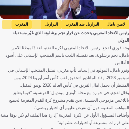
Getty Images
لامين يامال
البرازيل ضد المغرب
البرازيل
المغرب
رئيس الاتحاد المغربي يتحدث عن قرار نجم برشلونة الذي غيّر مستقبله
كأس العالم
إسبانيا ضد كاب فيردي
إسبانيا
الدولي
كاب فيردي
إسبانيا
البرازيل
المغرب
الولايات المتحدة
وجه فوزي لقجع، رئيس الاتحاد المغربي لكرة القدم، انتقادًا مبطنًا للامين
الرأس الأخضر
كرة قدم
يامال، نجم برشلونة، بعد تفضيله اللعب باسم المنتخب الإسباني على أسود
الأطلس.
وقرر يامال، المولود في إسبانيا لأب مغربي، تمثيل المنتخب الإسباني في
سبتمبر 2023، وقاد الماتادور لتحقيق لقب كأس أمم أوروبا 2024، ومن
المنتظر أن يحمل آمال الفريق في كأس العالم 2026 يونيو المقبل.
وقال لقجع، في حواره مع مجلة "أونزي مونديال" الفرنسية، "فيما يتعلق
باللاعبين مزدوجي الجنسية، نحن نقدم مشروع كرة القدم المغربية لجميع
المواهب المعنية، دون أن نفرض عليهم أي اختيار رياضي".
وأضاف المسؤول الأول عن الكرة المغربية "إدارة هذا الملف لم تكن يومًا مبنية
على قرارات متسرعة أو اختيارات عشوائية".