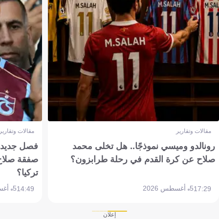
مقالات وتقارير
مقالات وتقارير
رونالدو وميسي نموذجًا.. هل تخلى محمد
فصل جديد بم
صلاح عن كرة القدم في رحلة طرابزون؟
صفقة صلاح
تركيا؟
5 أغسطس 2026
5 أغسطس 2026
14:49
17:29
إعلان