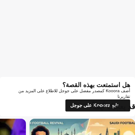
هل استمتعت بهذه القصة؟
أضف Kooora كمصدر مفضل على جوجل للاطلاع على المزيد من
تقاريرنا
قد يعجبك أيضاً
تابع Kooora على جوجل