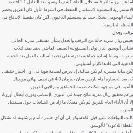
أما عن أبرز ما أثار قلقه خلال اللقاء، كشف ألونسو "بعد التعادل 1-1 افتقدنا
الاستمرارية المطلوبة لاستكمال الضغط. في الشوط الأول كان الفريق يحضر
للبناء الهجومي بشكل جيد. لم يستسلم اللاعبون، لكن كان ينقصنا الاندفاع في
اللحظة الحاسمة".
ترقب وجدل
يعيش ريال مدريد حالة من الترقب والجدل بشأن مستقبل مدربه الحالي
تشابي ألونسو، الذي تولى المسؤولية الصيف الماضي بعقد يمتد لثلاث
سنوات، وسط إشادة جماعية بقدرته على تجديد أساليب العمل بعد الحقبة
الذهبية التي قادها كارلو أنشيلوتي.
لكن بداية مسيرته لم تكن مثالية، إذ تعرض لصدمة قوية في أول اختبار حقيقي
له، بعد الخسارة أمام باريس سان جيرمان 0-4 في نصف نهائي مونديال
الأندية، في مواجهة شكلت صدمة للجماهير ومراقبي الفريق.
ورغم تحقيق ريال مدريد نتائج جيدة في الدوري الإسباني ودوري أبطال أوروبا،
إلا أن الأداء العام للفريق لم يكن مقنعًا، ما زاد من الشائعات حول مستقبل
المدرب.
كانت التوقعات تشير قبل الكلاسيكو إلى أن أي خسارة أمام برشلونة قد تشكل
"نقطة اللاعودة" لألونسو.
وأعاد فوز الفريق في الكلاسيكو جزءًا من الثقة للمدرب، لكن هذا الرصيد