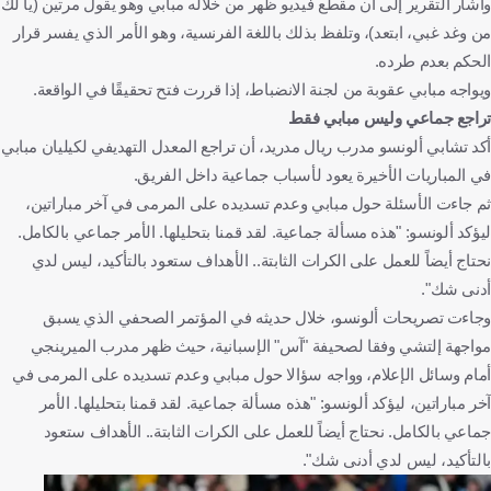
وأشار التقرير إلى أن مقطع فيديو ظهر من خلاله مبابي وهو يقول مرتين (يا لك
من وغد غبي، ابتعد)، وتلفظ بذلك باللغة الفرنسية، وهو الأمر الذي يفسر قرار
الحكم بعدم طرده.
ويواجه مبابي عقوبة من لجنة الانضباط، إذا قررت فتح تحقيقًا في الواقعة.
تراجع جماعي وليس مبابي فقط
أكد تشابي ألونسو مدرب ريال مدريد، أن تراجع المعدل التهديفي لكيليان مبابي
في المباريات الأخيرة يعود لأسباب جماعية داخل الفريق.
ثم جاءت الأسئلة حول مبابي وعدم تسديده على المرمى في آخر مباراتين،
ليؤكد ألونسو: "هذه مسألة جماعية. لقد قمنا بتحليلها. الأمر جماعي بالكامل.
نحتاج أيضاً للعمل على الكرات الثابتة.. الأهداف ستعود بالتأكيد، ليس لدي
أدنى شك".
وجاءت تصريحات ألونسو، خلال حديثه في المؤتمر الصحفي الذي يسبق
مواجهة إلتشي وفقا لصحيفة "آس" الإسبانية، حيث ظهر مدرب الميرينجي
أمام وسائل الإعلام، وواجه سؤالا حول مبابي وعدم تسديده على المرمى في
آخر مباراتين، ليؤكد ألونسو: "هذه مسألة جماعية. لقد قمنا بتحليلها. الأمر
جماعي بالكامل. نحتاج أيضاً للعمل على الكرات الثابتة.. الأهداف ستعود
بالتأكيد، ليس لدي أدنى شك".