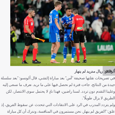
getty
ألونسو: ريال مدريد لم ينهار
في تصريحات نقلتها صحيفة "آس" بعد مباراة إلتشي، قال ألونسو: "بعد سلسلة
جيدة من النتائج، جاءت فترة لم نحصل فيها على ما نريد. نعرف ما نسعى إليه
وعلينا التقدم دون تردد. لسنا راضين، فهذا نادٍ لا يحتمل سوى الانتصار، لكن
الطريق لا يزال طويلًا".
ولم يتردد المدرب في الرد على الانتقادات التي تتحدث عن سقوط الفريق، إذ
علق: "الفريق لم ينهار. نحن مستمرون في المنافسة، وندرك أن كل مباراة