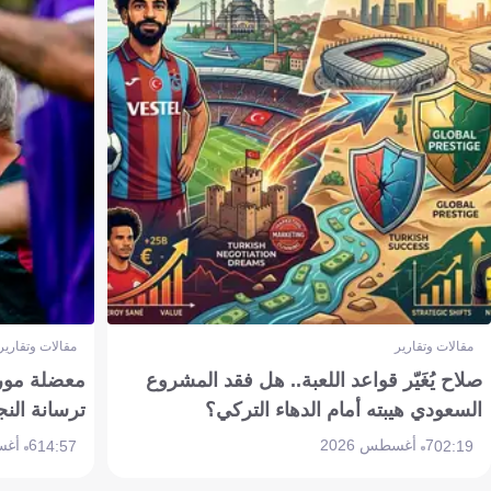
مقالات وتقارير
مقالات وتقارير
صلاح يُغَيّر قواعد اللعبة.. هل فقد المشروع
معضلة مورين
السعودي هيبته أمام الدهاء التركي؟
ترسانة النج
7 أغسطس 2026
6 أغسطس 2026
14:57
02:19