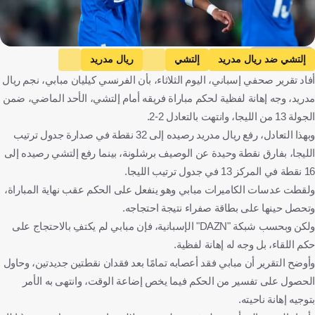
Getty Images
إلتشي ضد ريال مدريد
إلتشي
ريال مدريد
أفاد تقرير صحفي إسباني، اليوم الثلاثاء، بأن الفرنسي كيليان مبابي، نجم ريال
الدوري الإسباني
أولمبياكوس ضد ريال مدريد
أولمبياكوس
مدريد، وجه إهانة لفظية لحكم مباراة فريقه أمام إلتشي، الأحد الماضي، ضمن
دوري أبطال أوروبا
أتلتيكو مدريد ضد ريال أوفييدو
الجولة 13 من الليجا، وانتهت بالتعادل 2-2.
أتلتيكو مدريد
ريال أوفييدو
كيليان مبابي
إسبانيا
وبهذا التعادل، رفع ريال مدريد رصيده إلى 32 نقطة في صدارة جدول ترتيب
فرنسا
كرة قدم
الليجا، بفارق نقطة وحيدة عن الوصيف برشلونة، بينما رفع إلتشي رصيده إلى
16 نقطة في المركز 13 في جدول ترتيب الليجا.
ولقطت عدسات الكاميرات مبابي وهو ينفعل على الحكم عقب نهاية المباراة،
وتحصل حينها على بطاقة صفراء نتيجة احتجاجه.
ولكن وبحسب شبكة "DAZN" الإسبانية، فإن مبابي لم يكتفِ بالاحتجاج على
حكم اللقاء، بل وجه له إهانة لفظية.
وأوضح التقرير أن مبابي فقد أعصابه تمامًا بعد فقدان نقطتين جديدتين، وحاول
الحصول على تفسير من الحكم فيما يخص إضاعة الوقت، وانتهى به الأمر
بتوجيه إهانة ناحيته.