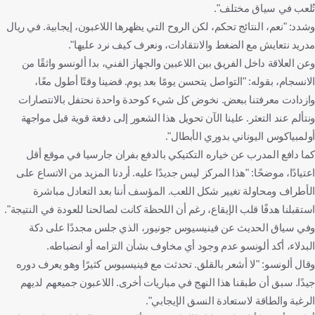
تُلعب في سياق مختلف".
وشدد: "نعم، النتائج تحكم، لكن الروح التي يظهرها اللاعبون، إيجابية. في ريال
مدريد نتعايش مع الضغط والانتقادات، ونعرف كيف نرد عليها".
وعن العلاقة داخل الفريق بين اللاعبين والجهاز الفني، بدا ألونسو واثقًا من
الانسجام، بقوله: "التواصل يتحسن يومًا بعد يوم. قضينا وقتًا أطول معًا،
وازدادت معرفتنا ببعض. نخوض كل شيء كوحدة واحدة نحتفل بالانتصارات
ونتألم عند التعثر. علينا الآن تحويل هذا الشعور إلى دفعة قوية قبل مواجهة
أولمبياكوس اليوناني بدوري الأبطال".
كما دافع المدرب عن خياره التكتيكي بالدفع بفران جارسيا في موقع أقل
اعتيادًا، موضحًا: "هذا المركز ليس جديدًا عليه. أردنا المزيد من الاتساع على
الأطراف ومحاولة تغيير شكل اللعب. المؤسف أننا بعد التعادل مباشرة
استقبلنا هدفًا قلب الإيقاع، رغم أن اللحظة كانت لصالحنا للعودة في النتيجة".
وفي سياق الحديث عن فينيسيوس جونيور، الذي جلس مجددًا على دكة
البدلاء، أكد ألونسو عدم وجود أي مخاوف بشأن التزامه أو انضباطه.
وقال ألونسو: "لا أشعر بالقلق. تحدثت مع فينيسيوس كثيرًا وهو يعرف دوره
جيدًا. سبق أن طبقنا هذا النهج في مباريات أخرى. اللاعبون جميعهم لديهم
الرغبة والطاقة لاستعادة النسق الإيجابي".