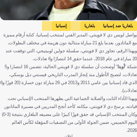
Getty Images
بلغاريا ضد إسبانيا
بلغاريا
إسبانيا
يواصل لويس دي لا فوينتي، المدير الفني لمنتخب إسبانيا، كتابة أرقام مميزة
التصفيات المؤهلة لكأس العالم - أوروبا
لويس دي لا فوينتي
مع الماتادور، بعدما بلغ 21 مباراة متتالية دون هزيمة في مختلف البطولات.
فيسينتي ديل بوسكي
جولين لوبيتيجي
إسبانيا
كرة قدم
وبهذا الرقم، تجاوز دي لا فوينتي، سلسلة جولين لوبيتيجي، التي توقفت عند
20 مباراة في عام 2018، عندما حقق 14 انتصارًا و6 تعادلات.
شبكة "
أوبتا
" أوضحت أن سلسلة دي لا فوينتي الحالية، تتضمن 16 انتصارا و5
تعادلات، لتصبح الأطول منذ إنجاز المدرب التاريخي فيسنتي ديل بوسكي،
الذي قاد إسبانيا بين عامي 2011 و2013 في 26 مباراة دون خسارة (20 فوزًا و6
تعادلات).
وبهذا الأداء الثابت والصلابة الجماعية التي يظهرها المنتخب الإسباني تحت
قيادته، يرسخ دي لا فوينتي، مكانته كأحد أنجح المدربين في مسيرة الماتادور.
وكان المنتخب الإسباني قد حقق فوزًا كبيرًا على مضيفه البلغاري بنتيجة (3-0)
اليوم الخميس، ضمن الجولة الأولى من التصفيات المؤهلة لكأس العالم
2026.
إعلان