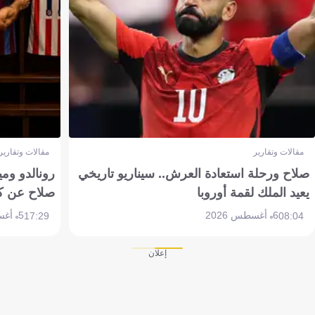
مقالات وتقارير
مقالات وتقارير
صلاح ورحلة استعادة العرش.. سيناريو تاريخي
رونالدو وم
يعيد الملك لقمة أوروبا
صلاح عن ك
6 أغسطس 2026
5 أغسطس 2026
17:29
08:04
إعلان