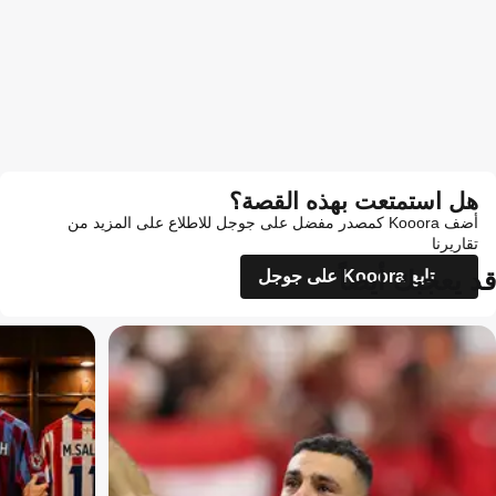
هل استمتعت بهذه القصة؟
أضف Kooora كمصدر مفضل على جوجل للاطلاع على المزيد من
تقاريرنا
قد يعجبك أيضاً
تابع Kooora على جوجل