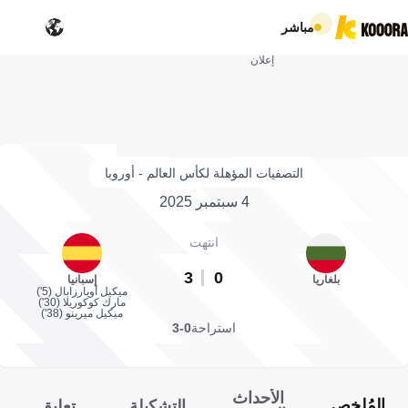
مباشر
إعلان
التصفيات المؤهلة لكأس العالم - أوروبا
4 سبتمبر 2025
انتهت
3
0
بلغاريا
إسبانيا
ميكيل أويارزابال (5')
مارك كوكوريلا (30')
ميكيل ميرينو (38')
استراحة
0-3
الأحداث
المُلخص
التشكيلة
تعليق