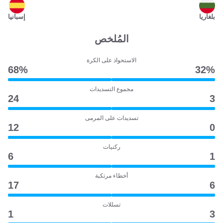
بلغاريا
إسبانيا
المُلخص
الاستحواذ على الكرة
68‎%‎
32‎%‎
مجموع التسديدات
24
3
تسديدات على المرمى
12
0
ركنيات
6
1
أخطاء مرتكبة
17
6
تسللات
1
3