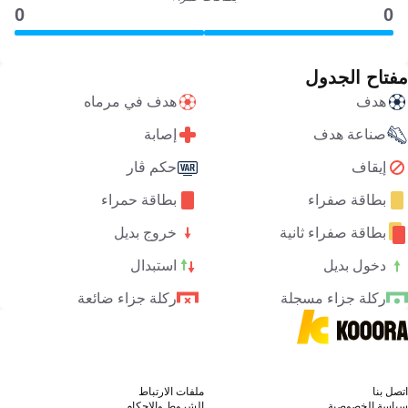
0
0
مفتاح الجدول
هدف
هدف في مرماه
صناعة هدف
إصابة
إيقاف
حكم ڤار
بطاقة صفراء
بطاقة حمراء
بطاقة صفراء ثانية
خروج بديل
دخول بديل
استبدال
ركلة جزاء مسجلة
ركلة جزاء ضائعة
اتصل بنا
ملفات الارتباط
سياسة الخصوصية
الشروط والاحكام