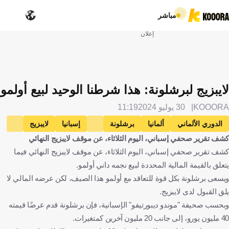
مباشر
إعلان
لايبزيج لبرشلونة: هذا شرطنا الوحيد لبيع أولمو
KOOORA
30 يوليو 2024
11:19
الدوري الألماني
ألمانيا
برشلونة
إسبانيا
لايبزيج
كشف تقرير صحفي إسباني، اليوم الثلاثاء، عن موقف لايبزيج النهائي
داني أولمو
كرة قدم
كشف تقرير صحفي إسباني، اليوم الثلاثاء، عن موقف لايبزيج النهائي فيما
يتعلق بالقيمة المالية المحددة لبيع نجمه داني أولمو.
ويسعى برشلونة بكل قوة للتعاقد مع أولمو هذا الصيف، لكن عرضه المالي لا
يلق القبول لدى لايبزيج.
وبحسب صحيفة "موندو ديبورتيفو" الإسبانية، فإن برشلونة قدم عرضًا قيمته
40 مليون يورو، إلى جانب 20 مليون آخرين كمتغيرات.