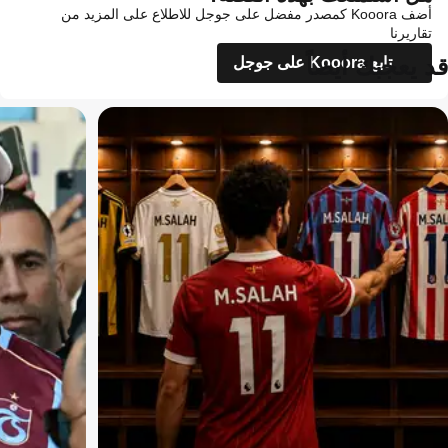
أضف Kooora كمصدر مفضل على جوجل للاطلاع على المزيد من
تقاريرنا
قد يعجبك أيضاً
تابع Kooora على جوجل