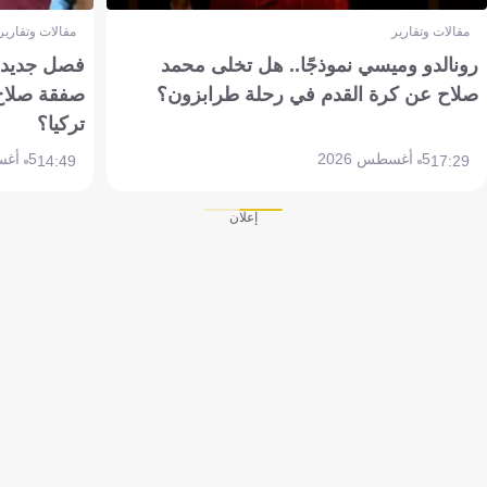
مقالات وتقارير
مقالات وتقارير
رونالدو وميسي نموذجًا.. هل تخلى محمد
فصل جديد بم
صلاح عن كرة القدم في رحلة طرابزون؟
صفقة صلاح
تركيا؟
5 أغسطس 2026
5 أغسطس 2026
14:49
17:29
إعلان