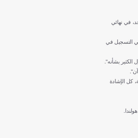
د، في نهائي
لاعب ينجح في التسجيل في
ن".
، كل الإشادة