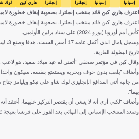
إسبانيا
إسبانيا
إنجلترا
إنجلترا
هاري كين
لوك شا
اعترف هاري كين قائد منتخب إنجلترا، بصعوبة إيقاف خطورة لامي
اعترف هاري كين قائد منتخب إنجلترا، بصعوبة إيقاف خطورة لامين ي
كأس أمم أوروبا (يورو 2024) على ستاد برلين الأولمبي.
وسجل ي
تاريخ البطولة القارية.
وقال كين في مؤتمر صحفي "أتمنى له عيد ميلاد سعيد، هو لاعب مذهل، في سن الـ17 يفعل ذلك في بطولة مثل هذه، 
وأضاف "يلعب بدون خوف وبحرية ويستمتع بنفسه، سيكون واحدا من أ
من جانبه أثنى المدافع الإنجليزي لوك شاو على نيكو ويليامز جناح من
بهما".
وأضاف "لكني أرى أنه لا ينبغي أن يقتصر التركيز عليهما، أعتقد أنه
وصعد المنتخب الإسباني إلى النهائي بعد الفوز على فرنسا بنتيجة 2-1 في الدور نصف النهائي، بينما تغلبت إنجلترا بنفس النتيجة على هولندا.