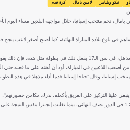
و
نيكو ويليامز
لامين يامال
كرة قدم
ن
امال، نجم منتخب إسبانيا، خلال مواجهة البلدين مساء اليوم الأح
امال الذي أكمل عامه 17 أمس السبت، هدفا وصنع 3، ليساهم في بلوغ بلاده المباراة النهائية، كما أصبح أصغر 
فإن ذلك يقول الكثير بشأنه".
صعب اللاعبين في المباراة، أود أن أهنئه على ما فعله حتى الآ
تخب إسبانيا، وقال "جناحا إسبانيا قدما أداء مذهلا في هذه البطولة
 ينبغي علينا التركيز على الفريق بأكمله، ندرك مكامن خطورتهم".