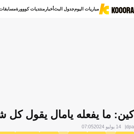
مباريات اليوم
جدول البث
أخبار
منتديات كووورة
مسابقات
كين: ما يفعله يامال يقول كل 
dpa
14 يوليو 2024
07:05