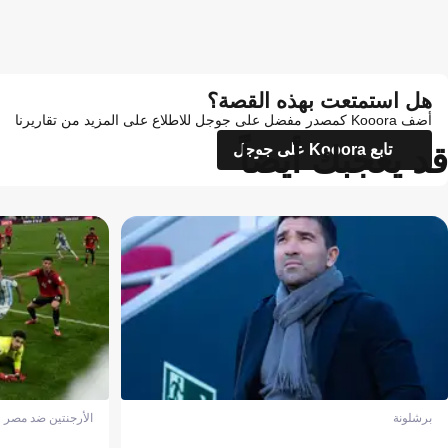
هل استمتعت بهذه القصة؟
أضف Kooora كمصدر مفضل على جوجل للاطلاع على المزيد من تقاريرنا
قد يعجبك أيضاً
تابع Kooora على جوجل
برشلونة
الأرجنتين ضد مصر