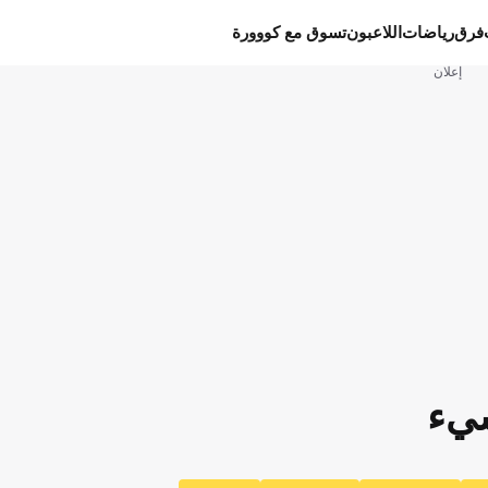
فرق
رياضات
اللاعبون
تسوق مع كووورة
إعلان
شيء