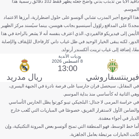
دافيد ألابا من تذبذب بدني واضح جعله يظهر فقط لـ10 دقائق رسمية هذا
الموسم.
هذا الوضع أجبر المدرب تشابي ألونسو على حلول اضطرارية، أبرزها الاعتماد
مجددًا على المدافع راؤول أسينسيو بجانب هويسن، بينما سيُسند مركز الظهير
الأيمن إلى فيديريكو فالفيردي، الذي اعترف بنفسه أنه لا يشعر بالراحة في هذا
الدور، لكنه يبقى الخيار الوحيد في ظل غياب داني كارفاخال للإيقاف والإصابة
معًا، إضافة إلى غياب ترينت ألكسندر أرنولد.
وديات الأندية
8 أغسطس 2026
13:00
فيرينتسفاروشي
ريال مدريد
في المقابل، سيحصل فران جارسيا على فرصة نادرة في الجبهة اليسرى،
وهي الثانية له كأساسي منذ بداية الموسم.
في حراسة المرمى لا جدال: البلجيكي تيبو كورتوا يظل الحارس الأساسي
والضامن الأول لاستقرار الفريق، خصوصًا في المباريات التي تُلعب خارج
الديار في أجواء معقدة.
أما خط الوسط، فهو المنطقة التي تمنح ألونسو بعض المرونة التكتيكية، وإن
كانت الخيارات مرتبطة بعامل الجاهزية.