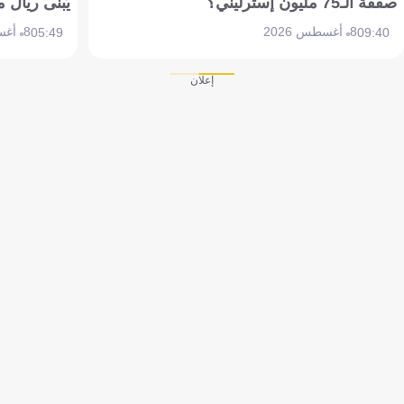
صفقة الـ75 مليون إسترليني؟
يُبنى ريال 
8 أغسطس 2026
8 أغسطس 2026
05:49
09:40
إعلان