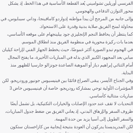
الفرنسي أوريلين تشواميني يُعد القطعة الأساسية في هذا الخط، إذ يشكل
محور التوازن الدفاعي والهجومي.
وإلى جانبه من المرجح أن يبدأ مواطنه إدواردو كامافينجا، وداني سيبايوس، في
محاولة لمنح الفريق صلابة بدنية وقدرة على الاستحواذ.
كما ينتظر أن يحافظ النجم الإنجليزي جود بيلينجهام على موقعه الأساسي،
بعدما بات ركيزة محورية في منظومة الفريق منذ انطلاق الموسم.
في الهجوم تبدو الصورة أكثر غموضًا، حيث يخطط الجهاز الفني لإراحة كيليان
مبابي بعد المجهود الكبير الذي بذله في المباريات الأخيرة، ما يفتح المجال
أمام الثنائي إبراهيم دياز أو الموهبة الصاعدة جونزالو جارسيا للظهور منذ
البداية.
وفي الجناح الأيسر، يبقى الصراع قائمًا بين فينيسيوس جونيور ورودريجو، لكن
المؤشرات الأولية توحي بمشاركة رودريجو، خاصة أن فينيسيوس خاض 3
مباريات متتالية كأساسي.
التحديات لا تقف عند حدود الإصابات والخيارات التكتيكية، بل تشمل أيضًا
ظروف السفر والإرهاق البدني، إذ يعاني الفريق من ضغط جدول المباريات،
والسفر الطويل إلى آسيا يزيد من حدة المهمة.
لكن المدريديستا يدركون أن العودة بنتيجة إيجابية من كازاخستان ستكون