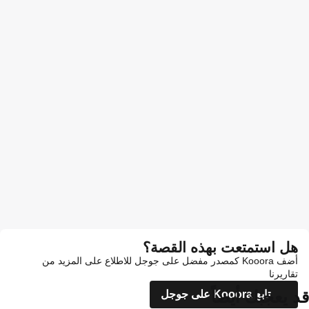
هل استمتعت بهذه القصة؟
أضف Kooora كمصدر مفضل على جوجل للاطلاع على المزيد من
تقاريرنا
قد يعجبك أيضاً
تابع Kooora على جوجل