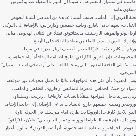
حاسمة في مشوار المجموعة، لا سيما أن المباراة المقبلة ضد يوفنتوس
ستكون هامة.
بعثة الفريق إلى ألماتي، ضمت أسماء عديدة من العناصر الشابة لتعويض
الغيابات، بينهم جافي نافارو، ودافيد خيمينيز، وكاريراس، بالإضافة إلى التركي
أردا جولر والموهبة الأرجنتينية ماستانتونو، فضلًا عن الثنائي الهجومي مبابي،
وإندريك اللذين سيبدآن اللقاء من مقاعد البدلاء على الأرجح.
ورغم أن كايرات يُعد نظريًا الخصم الأضعف لريال مدريد في مرحلة
المجموعات، فإن الفريق الكازاخي يطمح لصناعة المفاجأة أمام جماهيره،
مستندًا إلى الدفعة المعنوية التي يمنحها اللعب على أرضه في استاد "سنترال"
التاريخي.
ومن المعروف أن مثل هذه المواجهات غالبًا ما تحمل صعوبات غير متوقعة،
سواء من حيث الحماس المفرط للمنافس أو ظروف الطقس والملعب.
ريال مدريد يدخل المواجهة مثقلًا بالغيابات: كارفاخال، وترينت، وميليتاو،
وروديجر وميندي جميعهم خارج الحسابات بداعي الإصابة، إلى جانب الإيقاف
الذي يلاحق كارفاخال أوروبيًا بعد طرده أمام مارسيليا في الجولة الأولى.
ومع ذلك، فإن قيمة البطولة الأوروبية وشعار "الميرينجي" يظلان حافزًا قويًا
لتعويض الجماهير واستعادة الثقة، خصوصًا أن أنصار الفريق لا يقبلون بأعذار
في مثل هذه المناسبات.