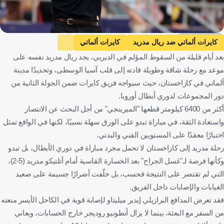
Getty Images
كايرات ألماتي ضد ريال مدريد
كايرات ألماتي
بعد أيام قليلة من السقوط المؤلم في الديربي، يجد ريال مدريد نفسه على
ريال مدريد
دوري أبطال أوروبا
تشابي ألونسو
كازاخستان
موعد مع رحلة شاقة وطويلة قادته إلى قلب آسيا الوسطى، وتحديدًا مدينة
إسبانيا
كرة قدم
ألماتي في كازاخستان، حيث سيواجه فريق كايرات ضمن الجولة الثانية من
دور المجموعات لدوري أبطال أوروبا.
أكثر من 6400 كيلومتر قطعها "الميرينجي" من أجل البحث عن الانتصار
واستعادة الثقة، في مباراة تبدو على الورق سهلة نسبيًا، لكنها في الواقع تمثل
اختبارًا معقدًا على المستويين الفني والبدني.
رحلة مدريد إلى كازاخستان لا تحمل مجرد مباراة في دوري الأبطال، بل تبدو
وكأنها فرصة لـ"غسل الجراح" بعد الخسارة القاسية أمام أتلتيكو مدريد (5-2)،
التي لم تقتصر على النتيجة فحسب، بل خلّفت أضرارًا جسيمة على صعيد
الغيابات والإصابات داخل الفريق.
فقد تعرض المدافع البرازيلي إيدير ميليتاو لإصابة قوية في الكاحل الأيسر منعته
من السفر مع البعثة، بينما لا يزال أنطونيو روديجر خارج الحسابات، ويعاني