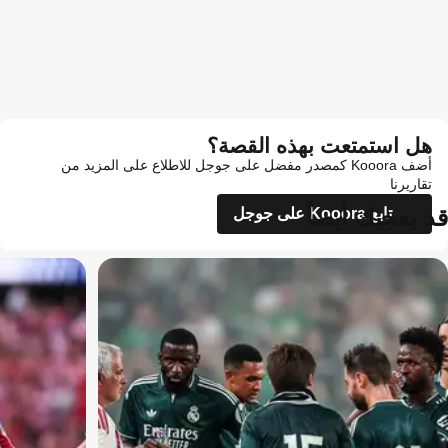
هل استمتعت بهذه القصة؟
أضف Kooora كمصدر مفضل على جوجل للاطلاع على المزيد من
تقاريرنا
قد يعجبك أيضاً
تابع Kooora على جوجل