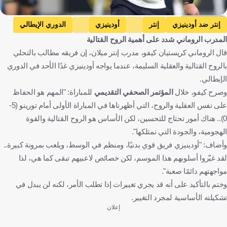
Getty Images
إنتر ضد أودينيزي
إنتر
أودينيزي
الدوري الإيطالي
المدرب الروماني شدد على أهمية الروح القتالية
كريستيان كيفو
إيطاليا
كرة قدم
قال الروماني كريستيان كيفو، مدرب إنتر ميلان، إن فريقه مطالب بالتحلي
بالروح القتالية والعقلية السليمة، عندما يواجه أودينيزي غدًا الأحد في الدوري
الإيطالي.
وصرح كيفو، خلال
المؤتمر الصحفي التقديمي
للمباراة: "المهم هو الحفاظ
على نفس العقلية والروح، التي أظهرناها في المباراة الأولى أمام تورينو (5-
0).. هناك أمور تحتاج للتحسين، لكن الأساس هو الروح القتالية والقوة
الهجومية، والجودة التي نمتلكها".
وأضاف: "أودينيزي فريق قوي بدنيًا، ومنظم في الوسط، ويلعب بمرونة كبيرة..
لقد غيّروا أسلوبهم هذا الموسم، لكن خصائص لاعبيهم تبقى كما هي، لذا
مواجهتهم دائمًا صعبة".
وختم بالتأكيد على أنه قد يجري تغييرات إذا تطلب الأمر، لكنه لن يبدل في
تشكيلته الأساسية لمجرد التغيير.
إعلان