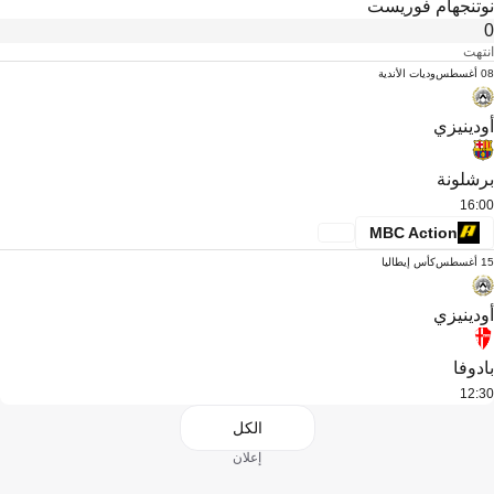
نوتنجهام فوريست
0
انتهت
08 أغسطس
وديات الأندية
أودينيزي
برشلونة
16:00
MBC Action
15 أغسطس
كأس إيطاليا
أودينيزي
بادوفا
12:30
الكل
إعلان