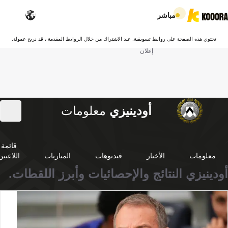
مباشر
تحتوي هذه الصفحة على روابط تسويقية. عند الاشتراك من خلال الروابط المقدمة ، قد نربح عمولة.
إعلان
أودينيزي
معلومات
قائمة
معلومات
الأخبار
فيديوهات
المباريات
اللاعبين
أودينيزي النتائج والإحصائيات وأبرز اللقطات.